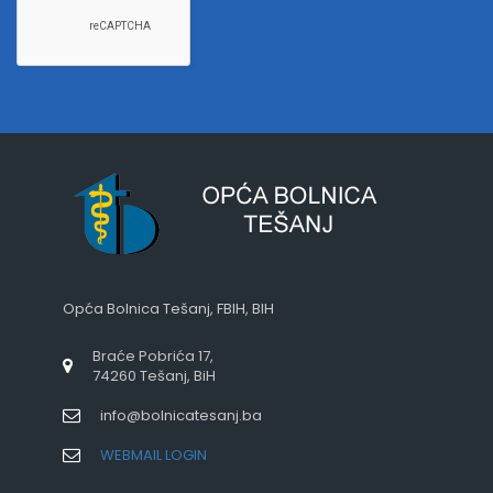
Opća Bolnica Tešanj, FBIH, BIH
Braće Pobrića 17,
74260 Tešanj, BiH
info@bolnicatesanj.ba
WEBMAIL LOGIN