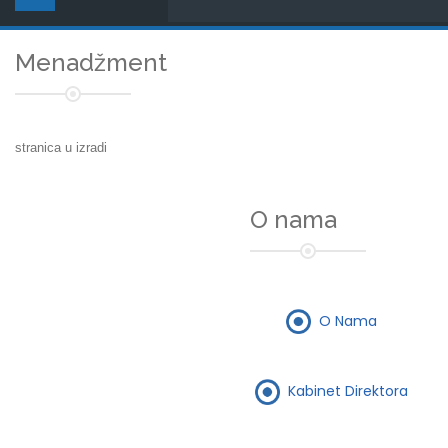
Menadžment
stranica u izradi
O nama
O Nama
Kabinet Direktora