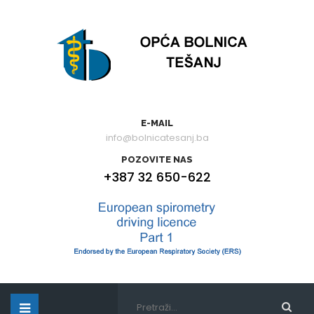
E-MAIL
info@bolnicatesanj.ba
POZOVITE NAS
+387 32 650-622