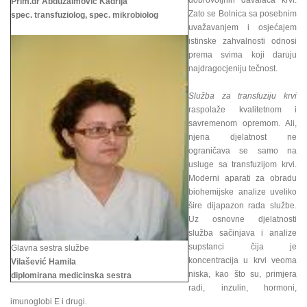
dobrovoljnih davalaca krvi.
Prim.dr Abduzaimović Kadrija
Zato se Bolnica sa posebnim
spec. transfuziolog, spec. mikrobiolog
uvažavanjem i osjećajem
istinske zahvalnosti odnosi
prema svima koji daruju
najdragocjeniju tečnost.
Služba za transfuziju krvi
raspolaže kvalitetnom i
savremenom opremom. Ali,
njena djelatnost ne
ograničava se samo na
usluge sa transfuzijom krvi.
Moderni aparati za obradu
biohemijske analize uveliko
šire dijapazon rada službe.
Uz osnovne djelatnosti
služba sačinjava i analize
supstanci čija je
Glavna sestra službe
koncentracija u krvi veoma
Vilašević Hamila
niska, kao što su, primjera
diplomirana medicinska sestra
radi, inzulin, hormoni,
imunoglobi E i drugi.