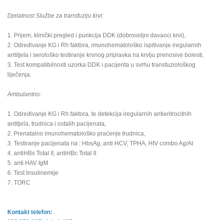
Djelatnost Službe za transfuziju krvi:
1. Prijem, klinički pregled i punkcija DDK (dobrovoljni davaoci krvi),
2. Određivanje KG i Rh faktora, imunohematološko ispitivanje iregularnih
antitjela i serološko testiranje krvnog pripravka na krvlju prenosive bolesti,
3. Test kompatibilnosti uzorka DDK i pacijenta u svrhu transfuziološkog
liječenja.
Ambulantno:
1. Određivanje KG i Rh faktora, te detekcija iregularnih antieritrocitnih
antitjela, trudnica i ostalih pacijenata,
2. Prenatalno imunohematološko praćenje trudnica,
3. Testiranje pacijenata na : HbsAg, anti HCV, TPHA, HIV combo Ag/At
4. antiHBs Total II, antiHBc Total II
5. anti HAV IgM
6. Test Insulinemije
7. TORC
Kontakt telefon: