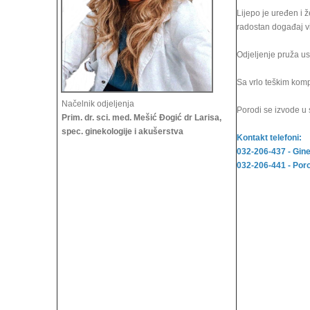
Lijepo je uređen i 
radostan događaj v
Odjeljenje pruža us
Sa vrlo teškim komp
Načelnik odjeljenja
Porodi se izvode u 
Prim. dr. sci. med. Mešić Đogić dr Larisa,
spec. ginekologije i akušerstva
Kontakt telefoni:
032-206-437 - Gine
032-206-441 - Poro