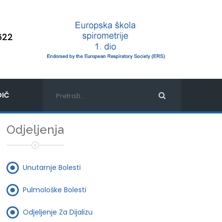
622
IČ
Odjeljenja
Unutarnje Bolesti
Pulmološke Bolesti
Odjeljenje Za Dijalizu