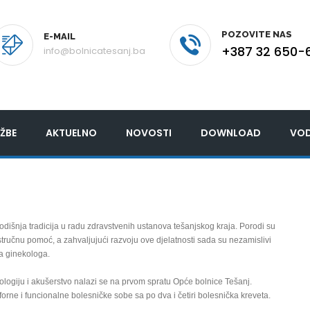
POZOVITE NAS
E-MAIL
+387 32 650-
info@bolnicatesanj.ba
ŽBE
AKTUELNO
NOVOSTI
DOWNLOAD
VOD
odišnja tradicija u radu zdravstvenih ustanova tešanjskog kraja. Porodi su
stručnu pomoć, a zahvaljujući razvoju ove djelatnosti sada su nezamislivi
a ginekologa.
ologiju i akušerstvo nalazi se na prvom spratu Opće bolnice Tešanj.
orne i funcionalne bolesničke sobe sa po dva i četiri bolesnička kreveta.