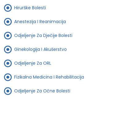
Hirurške Bolesti
Anestezija I Reanimacija
Odjeljenje Za Dječije Bolesti
Ginekologija I Akušerstvo
Odjeljenje Za ORL
Fizikalna Medicina I Rehabilitacija
Odjeljenje Za Očne Bolesti