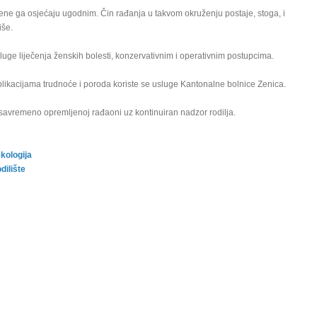
žene ga osjećaju ugodnim. Čin rađanja u takvom okruženju postaje, stoga, i
iše.
luge liječenja ženskih bolesti, konzervativnim i operativnim postupcima.
likacijama trudnoće i poroda koriste se usluge Kantonalne bolnice Zenica.
savremeno opremljenoj rađaoni uz kontinuiran nadzor rodilja.
kologija
dilište