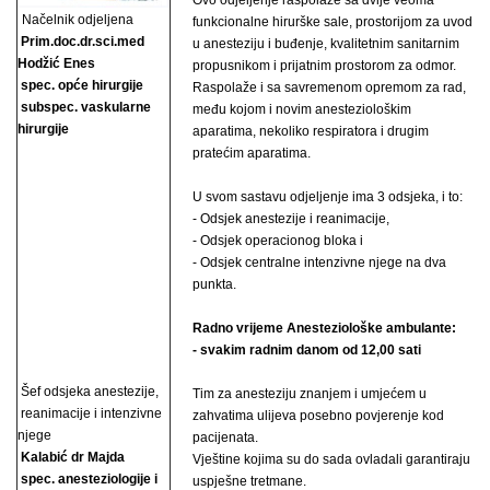
Ovo odjeljenje raspolaže sa dvije veoma
Načelnik odjeljena
funkcionalne hirurške sale, prostorijom za uvod
Prim.doc.dr.sci.med
u anesteziju i buđenje, kvalitetnim sanitarnim
Hodžić Enes
propusnikom i prijatnim prostorom za odmor.
spec. opće hirurgije
Raspolaže i sa savremenom opremom za rad,
subspec. vaskularne
među kojom i novim anesteziološkim
hirurgije
aparatima, nekoliko respiratora i drugim
pratećim aparatima.
U svom sastavu odjeljenje ima 3 odsjeka, i to:
- Odsjek anestezije i reanimacije,
- Odsjek operacionog bloka i
- Odsjek centralne intenzivne njege na dva
punkta.
Radno vrijeme Anesteziološke ambulante:
- svakim radnim danom od 12,00 sati
Šef odsjeka anestezije,
Tim za anesteziju znanjem i umjećem u
reanimacije i intenzivne
zahvatima ulijeva posebno povjerenje kod
njege
pacijenata.
Kalabić dr Majda
Vještine kojima su do sada ovladali garantiraju
spec. anesteziologije i
uspješne tretmane.