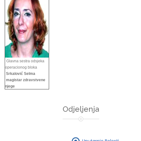
Glavna sestra odsjeka
operacionog bloka
Srkalović Selma
magistar zdravstvene
njege
Odjeljenja
Unutarnje Bolesti