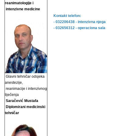
reanimatologije i
intenzivne medicine
Kontakt telefon:
- 032206438 - intenzivna njega
- 032656312 - operaciona sala
Glavni tehničar odsjeka
anestezije,
reanimacije i
intenzivnog
liječenja
Saračević Mustafa
Diplomirani medicinski
tehničar