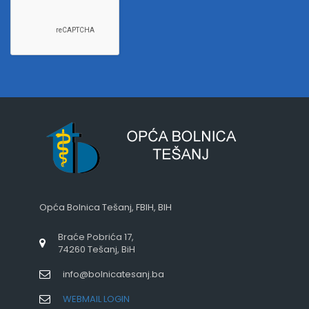
Opća Bolnica Tešanj, FBIH, BIH
Braće Pobrića 17,
74260 Tešanj, BiH
info@bolnicatesanj.ba
WEBMAIL LOGIN