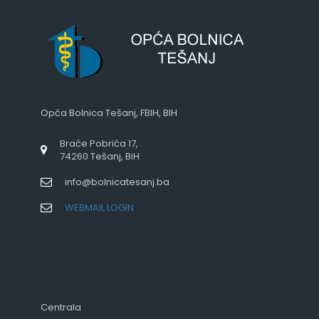
Opća Bolnica Tešanj, FBIH, BIH
Braće Pobrića 17,
74260 Tešanj, BiH
info@bolnicatesanj.ba
WEBMAIL LOGIN
Centrala