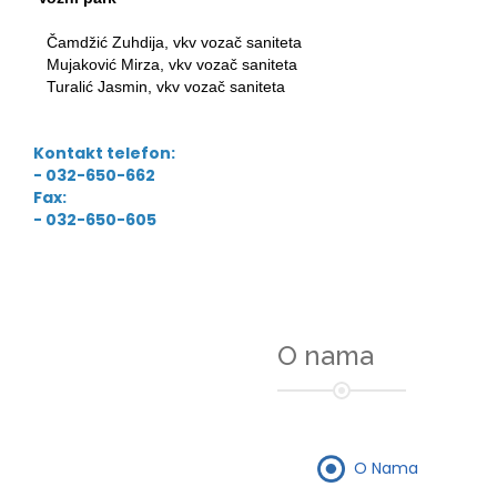
Čamdžić Zuhdija, vkv vozač saniteta
Mujaković Mirza, vkv vozač saniteta
Turalić Jasmin, vkv vozač saniteta
Kontakt telefon:
- 032-650-662
Fax:
- 032-650-605
O nama
O Nama