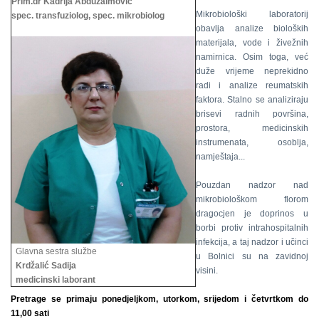
Prim.dr Kadrija Abduzaimović
Mikrobiološki laboratorij
spec. transfuziolog, spec. mikrobiolog
obavlja analize bioloških
materijala, vode i živežnih
namirnica. Osim toga, već
duže vrijeme neprekidno
radi i analize reumatskih
faktora. Stalno se analiziraju
brisevi radnih površina,
prostora, medicinskih
instrumenata, osoblja,
namještaja...
Pouzdan nadzor nad
mikrobiološkom florom
dragocjen je doprinos u
borbi protiv intrahospitalnih
infekcija, a taj nadzor i učinci
Glavna sestra službe
u Bolnici su na zavidnoj
Krdžalić Sadija
visini.
medicinski laborant
Pretrage se primaju ponedjeljkom, utorkom, srijedom i četvrtkom do
11,00 sati