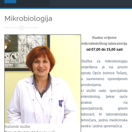
Mikrobiologija
Radno vrijeme
mikrobiološkog laboratorija
od 07,00 do 15,00 sati
Služba za mikrobiologiju
smještena je na prvom
spratu Opće bolnice Tešanj,
u savremeno opremljenim
prostorijama.
U službi rade: specijalista
mikrobiolog, ljekar opće
prakse na
specijalizaciji, glavni
laborant, tri laboratorijska
tehničara, jedna medicinska
sestra i jedna spremačica.
Načelnik službe