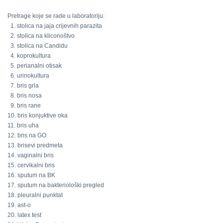
Pretrage koje se rade u laboratoriju:
1. stolica na jaja crijevnih parazita
2. stolica na kliconoštvo
3. stolica na Candidu
4. koprokultura
5. perianalni otisak
6. urinokultura
7. bris grla
8. bris nosa
9. bris rane
10. bris konjuktive oka
11. bris uha
12. bris na GO
13. brisevi predmeta
14. vaginalni bris
15. cervikalni bris
16. sputum na BK
17. sputum na bakteriološki pregled
18. pleuralni punktat
19. ast-o
20. latex test