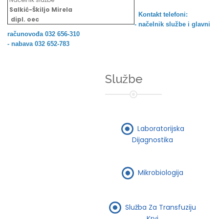
Salkić-Škiljo Mirela
Kontakt telefoni:
dipl. oec
- načelnik službe i
glavni
računovođa 032 656-310
- nabava 032 652-783
Službe
Laboratorijska
Dijagnostika
Mikrobiologija
Služba Za Transfuziju
Krvi