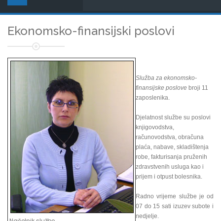
Ekonomsko-finansijski poslovi
Služba za ekonomsko-
finansijske poslove
broji 11
zaposlenika.
Djelatnost službe su poslovi
knjigovodstva,
računovodstva, obračuna
plaća, nabave, skladištenja
robe, fakturisanja pruženih
zdravstvenih usluga kao i
prijem i otpust bolesnika.
Radno vrijeme službe je od
07 do 15 sati izuzev subote i
nedjelje.
Načelnik službe