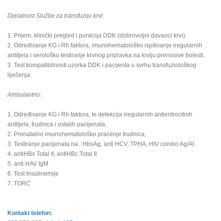
Djelatnost Službe za transfuziju krvi:
1. Prijem, klinički pregled i punkcija DDK (dobrovoljni davaoci krvi),
2. Određivanje KG i Rh faktora, imunohematološko ispitivanje iregularnih
antitjela i serološko testiranje krvnog pripravka na krvlju prenosive bolesti,
3. Test kompatibilnosti uzorka DDK i pacijenta u svrhu transfuziološkog
liječenja.
Ambulantno:
1. Određivanje KG i Rh faktora, te detekcija iregularnih antieritrocitnih
antitjela, trudnica i ostalih pacijenata,
2. Prenatalno imunohematološko praćenje trudnica,
3. Testiranje pacijenata na : HbsAg, anti HCV, TPHA, HIV combo Ag/At
4. antiHBs Total II, antiHBc Total II
5. anti HAV IgM
6. Test Insulinemije
7. TORC
Kontakt telefon: