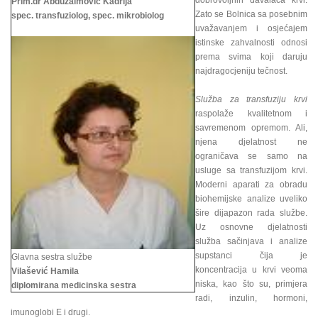
dobrovoljnih davalaca krvi.
Prim.dr Abduzaimović Kadrija
Zato se Bolnica sa posebnim
spec. transfuziolog, spec. mikrobiolog
uvažavanjem i osjećajem
istinske zahvalnosti odnosi
prema svima koji daruju
najdragocjeniju tečnost.
Služba za transfuziju krvi
raspolaže kvalitetnom i
savremenom opremom. Ali,
njena djelatnost ne
ograničava se samo na
usluge sa transfuzijom krvi.
Moderni aparati za obradu
biohemijske analize uveliko
šire dijapazon rada službe.
Uz osnovne djelatnosti
služba sačinjava i analize
supstanci čija je
Glavna sestra službe
koncentracija u krvi veoma
Vilašević Hamila
niska, kao što su, primjera
diplomirana medicinska sestra
radi, inzulin, hormoni,
imunoglobi E i drugi.