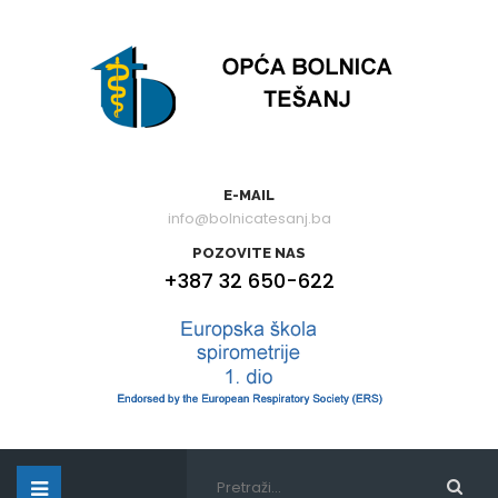
E-MAIL
info@bolnicatesanj.ba
POZOVITE NAS
+387 32 650-622