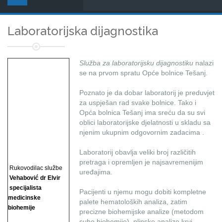
Laboratorijska dijagnostika
Služba za laboratorijsku dijagnostiku
nalazi
se na prvom spratu Opće bolnice Tešanj.
Poznato je da dobar laboratorij je preduvjet
za uspješan rad svake bolnice. Tako i
Opća bolnica Tešanj ima sreću da su svi
oblici laboratorijske djelatnosti u skladu sa
njenim ukupnim odgovornim zadacima .
Laboratorij obavlja veliki broj različitih
pretraga i opremljen je najsavremenijim
Rukovodilac službe
uređajima.
Vehabović dr Elvir
specijalista
Pacijenti u njemu mogu dobiti kompletne
medicinske
palete hematoloških analiza, zatim
biohemije
precizne biohemijske analize (metodom
suhe biohemije), plinske analize krvi, ...