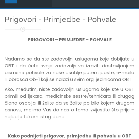
Prigovori - Primjedbe - Pohvale
PRIGOVORI – PRIMJEDBE – POHVALE
Nadamo se da ste zadovoljni uslugama koje dobijate u
OBT i da ćete svoje zadovoljstvo izraziti dostavljanjem
pismene pohvale za naše osoblje putem pošte, e-maila
ili obrasca Ob-1 koji se nalazi u svim org. jedinicama OBT.
Ako, međutim, niste zadovoljni uslugama koje ste u OBT
primili od ljekara, medicinske sestre/tehničara ili drugog
člana osoblja, ili želite da se žalite po bilo kojem drugom
osnovu, molimo Vas da nas o tome izvijestite što prije –
najbolje tokom istog dana.
Kako podnijeti prigovor, primjedbu ili pohvalu u OBT