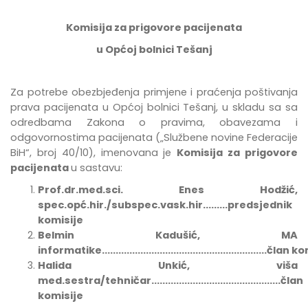
Komisija za prigovore pacijenata
u Općoj bolnici Tešanj
Za potrebe
obezbje
đ
enja
primjene
i
pra
ć
enja
po
š
tivanja
prava
pacijenata
u
Op
ć
oj
bolnici
Te
š
anj
,
u
skladu
sa
sa
odredbama Zakona o pravima, obavezama i
odgovornostima pacijenata
(„Službene novine Federacije
BiH“, broj 40/10),
imenovana
je
Komisija za prigovore
pacijenata
u sastavu:
Prof.dr.med.sci. Enes Hodžić,
spec.opć.hir./subspec.vask.hir.........predsjednik
komisije
Belmin Kadušić, MA
informatike............................................................član
Halida Unkić, viša
med.sestra/tehničar...............................................član
komisije