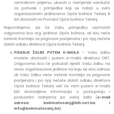
centralnom prijemu, ubaciti u namjenski sandučić
za pohvale i primjedbe
koji se nalazi u svim
organizacionim jedinicama Opće bolnice Tešanj
ili
isti dostaviti na Protokol Opće bolnice Tešanj.
Napominjemo da će Vašu primjedbu razmotriti
odgovorna lica org. jedinice Opće bolnice, ali istu neće
tretirati Komisija za prigovore pacijenata i po njoj nećete
dobiti odluku direktora Opće bolnice Tešanj.
PISANJE ŽALBE PUTEM E-MAILA
– Vašu žalbu
možete dostaviti i putem e-maila direktoru OBT.
Odgovorna lica će pokušati riješiti Vašu žalbu na
nivou organizacione jedinice na koju se ista odnosi,
ali Vašu žalbu neće tretirati Komisija za prigovore
pacijenata i po njoj nećete dobiti odluku direktora
Opće bolnice Tešanj već će vam putem e-maila
biti dostavljena informacija o postupanju i
poduzetim radnjama po vašoj žalbi (
e-mail
adresa:
bolnicatesanj@bih.net.ba
i
info@bolnicatesanj.ba
).