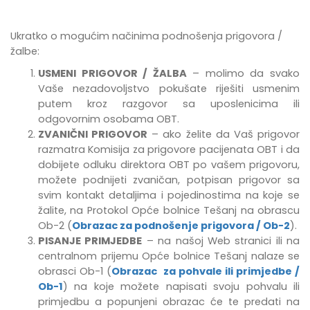
Ukratko o mogućim načinima podnošenja prigovora /
žalbe:
USMENI PRIGOVOR / ŽALBA
– molimo da svako
Vaše nezadovoljstvo pokušate riješiti usmenim
putem kroz razgovor sa uposlenicima ili
odgovornim osobama OBT.
ZVANIČNI PRIGOVOR
– ako želite da Vaš prigovor
razmatra Komisija za prigovore pacijenata OBT i da
dobijete odluku direktora OBT po vašem prigovoru,
možete podnijeti zvaničan, potpisan prigovor sa
svim kontakt detaljima i pojedinostima na koje se
žalite, na Protokol Opće bolnice Tešanj na obrascu
Ob-2 (
Obrazac za podnošenje prigovora / Ob-2
).
PISANJE PRIMJEDBE
–
na našoj Web stranici ili na
centralnom prijemu Opće bolnice Tešanj
nalaze se
obrasci Ob-1 (
Obrazac za pohvale ili primjedbe /
Ob-1
) na koje možete napisati svoju pohvalu ili
primjedbu
a popunjeni obrazac će te predati na