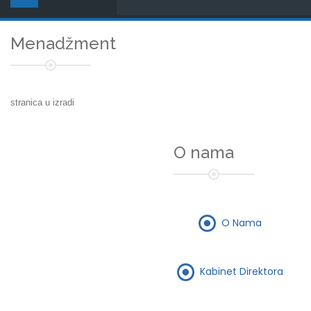
Menadžment
stranica u izradi
O nama
O Nama
Kabinet Direktora