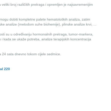
 veliki broj različitih pretraga i opremljen je najsavremenijim
 mogu dobiti kompletne palete hematoloških analiza, zatim
ke analize (metodom suhe biohemije), plinske analize krvi, ...
ti su u određivanju hormonalnih pretraga, tumor-markera,
 i kada se ukaže potreba, analize terapijskih koncentracija
a 24 sata dnevno tokom cijele sedmice.
al 220