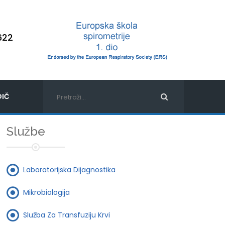
622
IČ
Službe
Laboratorijska Dijagnostika
Mikrobiologija
Služba Za Transfuziju Krvi