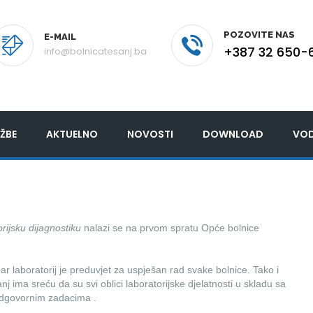
POZOVITE NAS
E-MAIL
+387 32 650-
info@bolnicatesanj.ba
ŽBE
AKTUELNO
NOVOSTI
DOWNLOAD
VOD
rijsku dijagnostiku
nalazi se na prvom spratu Opće bolnice
r laboratorij je preduvjet za uspješan rad svake bolnice. Tako i
j ima sreću da su svi oblici laboratorijske djelatnosti u skladu sa
dgovornim zadacima .