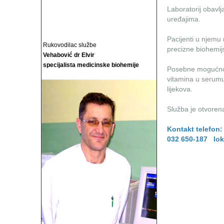
Laboratorij obavlja
uređajima.
Pacijenti u njemu
Rukovodilac službe
precizne biohemijs
Vehabović dr Elvir
specijalista medicinske biohemije
Posebne mogućnos
vitamina u serumu
lijekova.
Služba je otvoren
Kontakt telefon:
032 650-187 lok