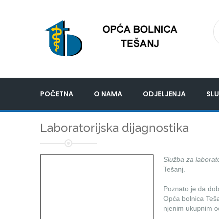
POČETNA
O NAMA
ODJELJENJA
SLU
Laboratorijska dijagnostika
Služba za laborato
Tešanj.
Poznato je da doba
Opća bolnica Tešan
njenim ukupnim o