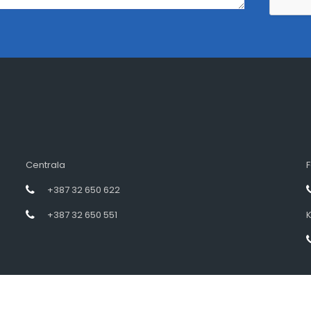
Centrala
F
+387 32 650 622
+387 32 650 551
K
Designed by intramedia.ba, powered by HENKOS