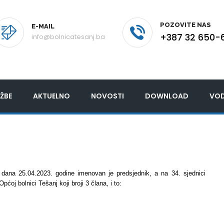
POZOVITE NAS
E-MAIL
+387 32 650-
info@bolnicatesanj.ba
ŽBE
AKTUELNO
NOVOSTI
DOWNLOAD
VOD
 dana 25.04.2023. godine imenovan je predsjednik, a na 34. sjednici
oj bolnici Tešanj koji broji 3 člana, i to: