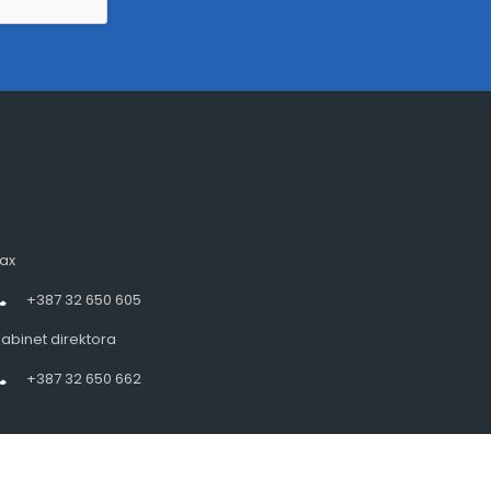
ax
+387 32 650 605
abinet direktora
+387 32 650 662