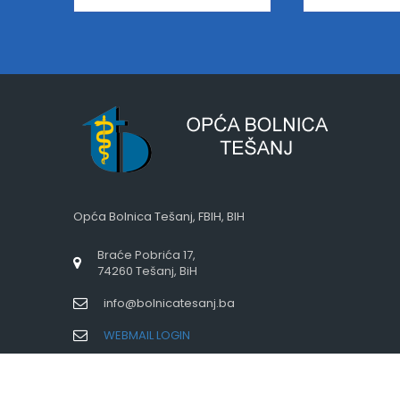
Opća Bolnica Tešanj, FBIH, BIH
Braće Pobrića 17,
74260 Tešanj, BiH
info@bolnicatesanj.ba
WEBMAIL LOGIN