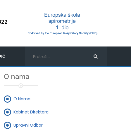
622
IČ
O nama
O Nama
Kabinet Direktora
Upravni Odbor