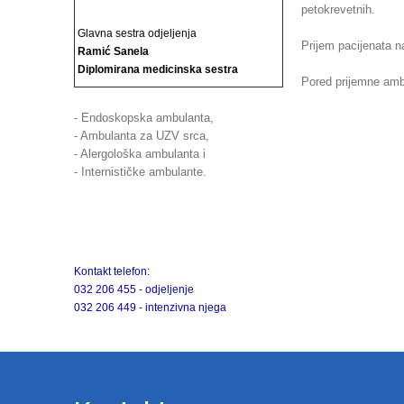
petokrevetnih.
Glavna sestra odjeljenja
Prijem pacijenata n
Ramić Sanela
Diplomirana medicinska sestra
Pored prijemne ambu
- Endoskopska ambulanta,
- Ambulanta za UZV srca,
- Alergološka ambulanta i
- Internističke ambulante.
Kontakt telefon:
032 206 455 - odjeljenje
032 206 449 - intenzivna njega