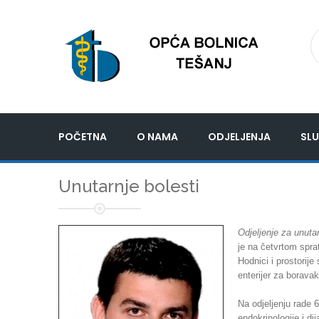
POČETNA
O NAMA
ODJELJENJA
SLU
Unutarnje bolesti
Odjeljenje za unutar
je na četvrtom spra
Hodnici i prostorije
enterijer za boravak
Na odjeljenju rade 6
endokrinologije i dij