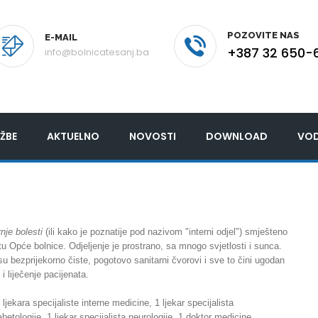
POZOVITE NAS
E-MAIL
+387 32 650-
info@bolnicatesanj.ba
ŽBE
AKTUELNO
NOVOSTI
DOWNLOAD
VOD
nje bolesti
(ili kako je poznatije pod nazivom "interni odjel") smješteno
tu Opće bolnice. Odjeljenje je prostrano, sa mnogo svjetlosti i sunca.
 su bezprijekorno čiste, pogotovo sanitarni čvorovi i sve to čini ugodan
 i liječenje pacijenata.
 ljekara specijaliste interne medicine, 1 ljekar specijalista
abetologije, 1 ljekar specijalista neurologije, 1 doktor medicine,