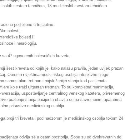
cinskih sestara-tehničara, 18 medicinskih sestara-tehničara
zaciono podjeljeno u tri cjeline:
ške bolesti,
terološke bolesti i
sihoze i neurologiju.
e sa 47 ugovorenih bolesničkih kreveta.
oji šest kreveta od kojih je, kako nalažu pravila, jedan uvijek prazan
učaj. Oprema i vještina medicinskog osoblja intenzivne njege
 samostalan tretman i najsloženijih stanja kod pacijenata.
mjere koje traži urgentan tretman. To su kompletna reanimacija,
konverzacija, uspostavljanje centralnog venskog katetera, privremenog
 Svo praćenje stanja pacijenta obavlja se na savremenim aparatima
alno prisustvo medicinskog osoblja.
ega
broji tri kreveta i pod nadzorom je medicinskog osoblja tokom 24
pacijenata odvija se u osam prostorija. Sobe su od dvokrevetnih do