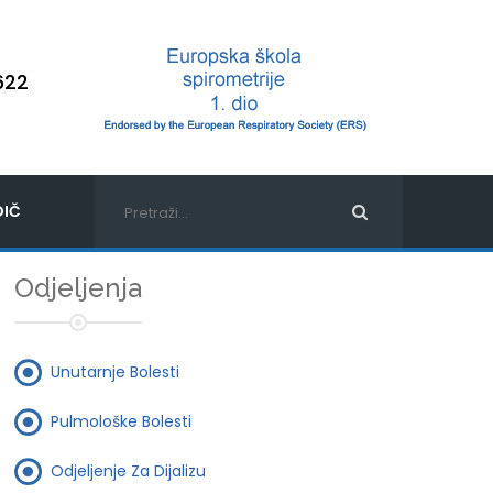
622
IČ
Odjeljenja
Unutarnje Bolesti
Pulmološke Bolesti
Odjeljenje Za Dijalizu