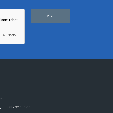
POŠALJI
ax
+387 32 650 605