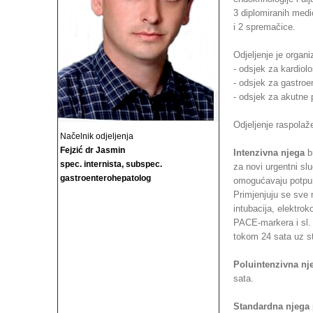
3 diplomiranih medi
i 2 spremačice.
Odjeljenje je organi
- odsjek za kardiolo
- odsjek za gastroen
- odsjek za akutne p
Odjeljenje raspolaž
Načelnik odjeljenja
Fejzić dr Jasmin
Intenzivna njega
br
spec. internista, subspec.
za novi urgentni sl
gastroenterohepatolog
omogućavaju potpuno
Primjenjuju se sve 
intubacija, elektro
PACE-markera i sl.
tokom 24 sata uz st
Poluintenzivna nj
sata.
Standardna njega