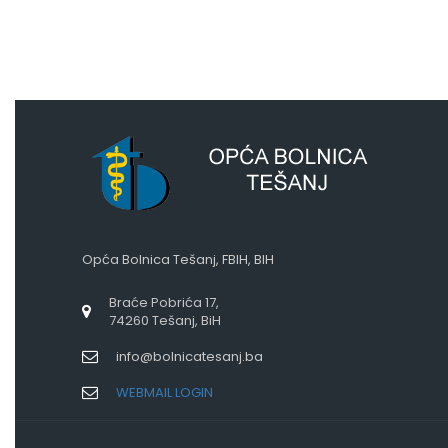
Opća Bolnica Tešanj, FBIH, BIH
Braće Pobrića 17,
74260 Tešanj, BiH
info@bolnicatesanj.ba
WEBMAIL LOGIN