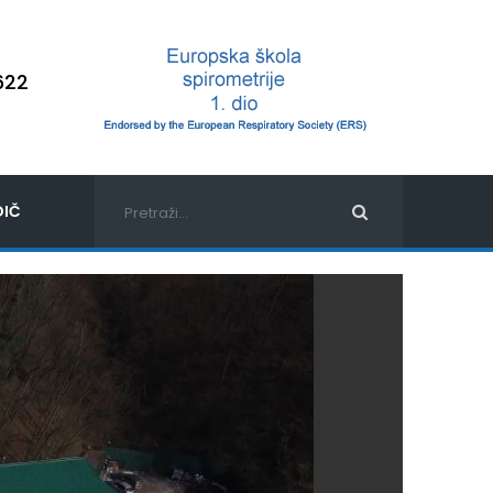
622
IČ