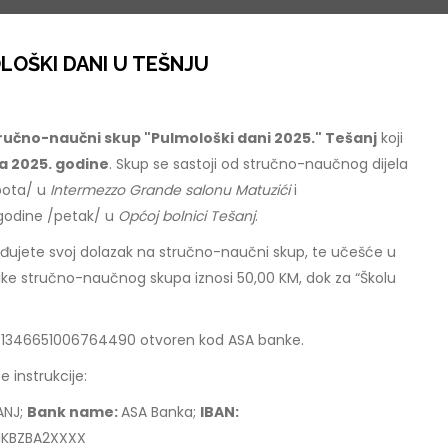
LOŠKI DANI U TEŠNJU
tručno-naučni skup "Pulmološki dani 2025." Tešanj
koji
ra 2025. godine
. Skup se sastoji od stručno-naučnog dijela
ubota/ u
Intermezzo Grande salonu Matuzići
i
. godine /petak/ u
Općoj bolnici Tešanj
.
đujete svoj dolazak na stručno-naučni skup, te učešće u
nike stručno-naučnog skupa iznosi 50,00 KM, dok za “Školu
oj 1346651006764490 otvoren kod ASA banke.
e instrukcije:
ANJ;
Bank name:
ASA Banka;
IBAN:
IKBZBA2XXXX