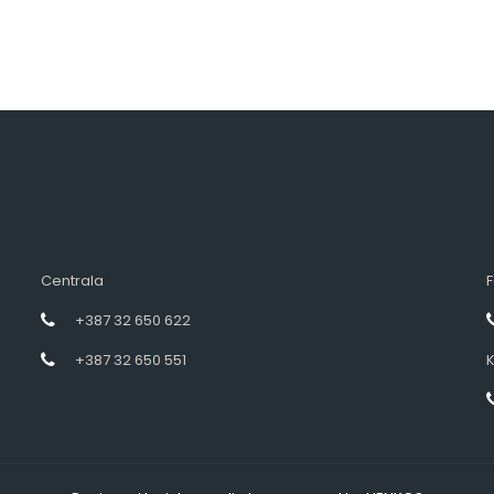
Centrala
F
+387 32 650 622
+387 32 650 551
K