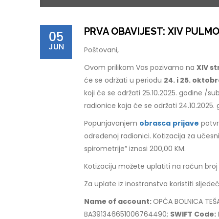
PRVA OBAVIJEST: XIV PULMO
05
JUN
Poštovani,
Ovom prilikom Vas pozivamo na
XIV s
će se održati u periodu
24. i 25. oktob
koji će se održati 25.10.2025. godine /s
radionice koja će se održati 24.10.2025
Popunjavanjem
obrasca
prijave
potvr
određenoj radionici. Kotizacija za učes
spirometrije” iznosi 200,00 KM.
Kotizaciju možete uplatiti na račun br
Za uplate iz inostranstva koristiti sljedeć
Name of account:
OPĆA BOLNICA TEŠ
BA391346651006764490;
SWIFT Code: