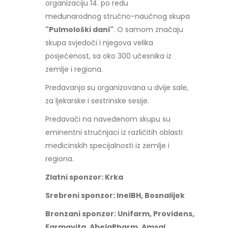
organizaciju 14. po redu
međunarodnog stručno-naučnog skupa
"Pulmološki dani"
. O samom značaju
skupa svjedoči i njegova velika
posjećenost, sa oko 300 učesnika iz
zemlje i regiona.
Predavanja su organizovana u dvije sale,
za ljekarske i sestrinske sesije.
Predavači na navedenom skupu su
eminentni stručnjaci iz različitih oblasti
medicinskih specijalnosti iz zemlje i
regiona.
Zlatni sponzor: Krka
Srebreni sponzor: InelBH, Bosnalijek
Bronzani sponzor: Unifarm, Providens,
Farmavita, AbelaPharm, Amsal,