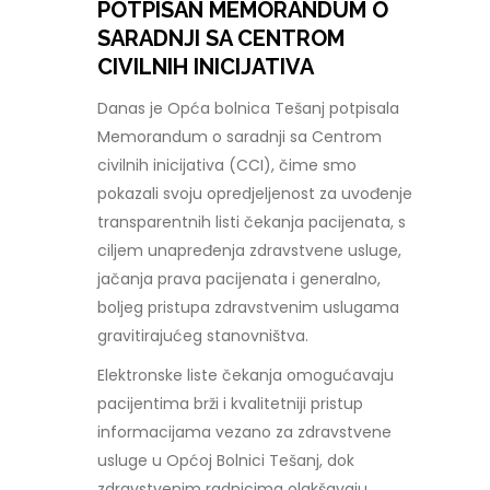
POTPISAN MEMORANDUM O
SARADNJI SA CENTROM
CIVILNIH INICIJATIVA
Danas je Opća bolnica Tešanj potpisala
Memorandum o saradnji sa Centrom
civilnih inicijativa (CCI), čime smo
pokazali svoju opredjeljenost za uvođenje
transparentnih listi čekanja pacijenata, s
ciljem unapređenja zdravstvene usluge,
jačanja prava pacijenata i generalno,
boljeg pristupa zdravstvenim uslugama
gravitirajućeg stanovništva.
Elektronske liste čekanja omogućavaju
pacijentima brži i kvalitetniji pristup
informacijama vezano za zdravstvene
usluge u Općoj Bolnici Tešanj, dok
zdravstvenim radnicima olakšavaju