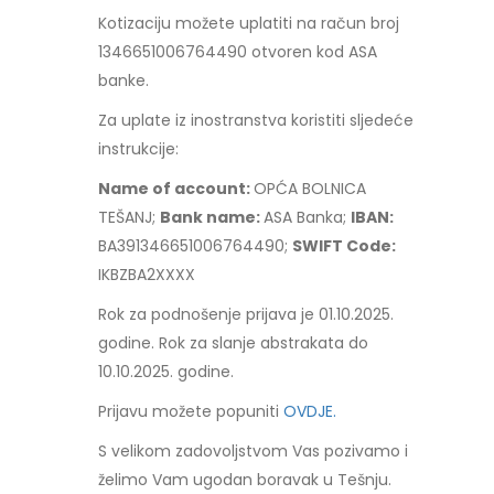
Kotizaciju možete uplatiti na račun broj
1346651006764490 otvoren kod ASA
banke.
Za uplate iz inostranstva koristiti sljedeće
instrukcije:
Name of account:
OPĆA BOLNICA
TEŠANJ;
Bank name:
ASA Banka;
IBAN:
BA391346651006764490;
SWIFT Code:
IKBZBA2XXXX
Rok za podnošenje prijava je 01.10.2025.
godine. Rok za slanje abstrakata do
10.10.2025. godine.
Prijavu možete popuniti
OVDJE.
S velikom zadovoljstvom Vas pozivamo i
želimo Vam ugodan boravak u Tešnju.