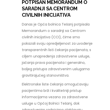
POTPISAN MEMORANDUM O
SARADNJI SA CENTROM
CIVILNIH INICIJATIVA
Danas je Opća bolnica Tešanj potpisala
Memorandum o saradnji sa Centrom
civilnih inicijativa (CCI), čime smo
pokazali svoju opredjeljenost za uvođenje
transparentnih listi čekanja pacijenata, s
ciljem unapređenja zdravstvene usluge,
jačanja prava pacijenata i generalno,
boljeg pristupa zdravstvenim uslugama
gravitirajućeg stanovništva.
Elektronske liste čekanja omogućavaju
pacijentima brži i kvalitetniji pristup
informacijama vezano za zdravstvene
usluge u Općoj Bolnici Tešanj, dok
zdravstvenim radnicima olakšavaju