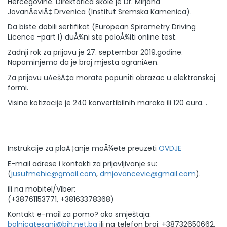
Hercegovine. Direktorica škole je Dr. Mirjana
JovanÄeviÄ‡ Drvenica (Institut Sremska Kamenica).
Da biste dobili sertifikat (European Spirometry Driving
Licence -part I) duÅ¾ni ste poloÅ¾iti online test.
Zadnji rok za prijavu je 27. septembar 2019.godine.
Napominjemo da je broj mjesta ograniÄen.
Za prijavu uÄešÄ‡a morate popuniti obrazac u elektronskoj
formi.
Visina kotizacije je 240 konvertibilnih maraka ili 120 eura. .
Instrukcije za plaÄ‡anje moÅ¾ete preuzeti
OVDJE
E-mail adrese i kontakti za prijavljivanje su:
(
jusufmehic@gmail.com
,
dmjovancevic@gmail.com
).
ili na mobitel/Viber:
(+38761153771, +38163378368)
Kontakt e-mail za pomo? oko smještaja:
bolnicatesanj@bih.net.ba
ili na telefon broj: +38732650662.