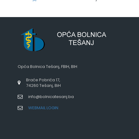
Opća Bolnica Tešanj, FBIH, BIH
Braće Pobrića 17,
74260 Tešanj, BiH
info@bolnicatesanj.ba
WEBMAIL LOGIN