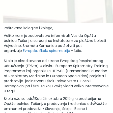
Poštovane kolegice i kolege,
Veliko nam je zadovoljstvo informisati Vas da OpÄ‡a
bolnica Tešanj u saradnji sa Instututom za pluÄ‡ne bolesti
Vojvodine, Sremska Kamenica po Äetvrti put
organizuje
Evropsku školu spirometrije
- 1.dio.
Škola je akreditovana od strane Evropskog Respiratornog
udruÅ¾enja (ERS-a) u okviru European Spirometry Training
Programme koji organizuje HERMES (Harmonised Education
of Respiratory Medicine in European Specialties) projekta i
predstavlja jedinstvenu školu takve vrste u Bosni i
Hercegovini pa i šire, za koju veÄ‡ vlada veliko interesovanje
u regiji.
Škola Ä‡e se odrÅ¾ati 25. oktobra 2019.g. u prostorijama
OpÄ‡e bolnice Tešanj, a predavanja i radionice odrÅ¾aÄ‡e
eminentni predavaÄi iz Slovenije, Srbije i Bosne i