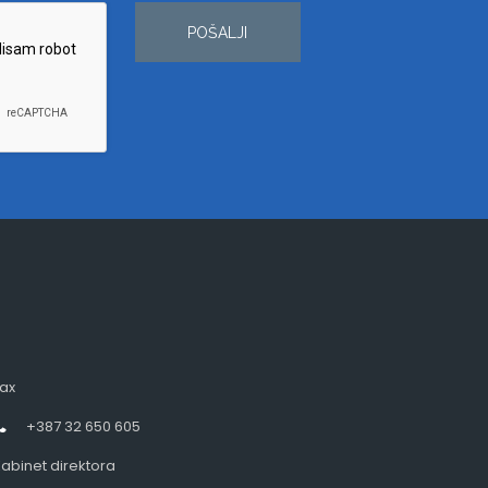
POŠALJI
ax
+387 32 650 605
abinet direktora