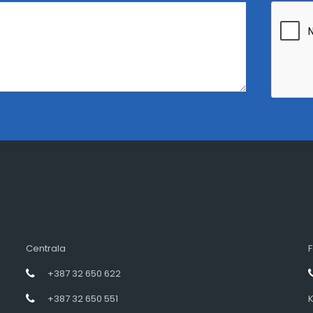
Centrala
F
+387 32 650 622
+387 32 650 551
K