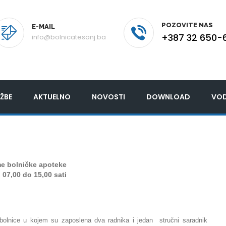
POZOVITE NAS
E-MAIL
+387 32 650-
info@bolnicatesanj.ba
ŽBE
AKTUELNO
NOVOSTI
DOWNLOAD
VOD
me bolničke apoteke
 07,00 do 15,00 sati
bolnice u kojem su zaposlena dva radnika
i jedan stručni saradnik