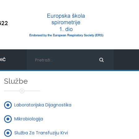
622
IČ
Službe
Laboratorijska Dijagnostika
Mikrobiologija
Služba Za Transfuziju Krvi