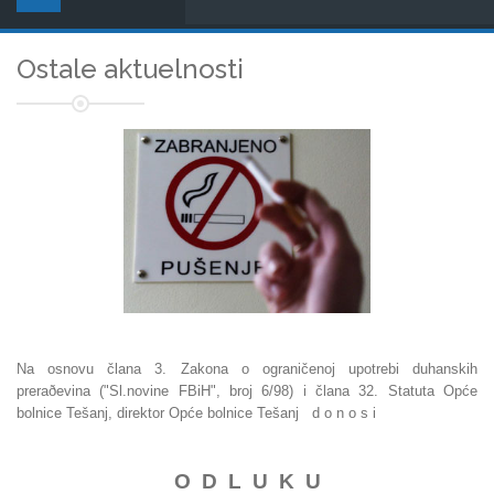
Ostale aktuelnosti
Na osnovu člana 3. Zakona o ograničenoj upotrebi duhanskih
preraðevina ("Sl.novine FBiH", broj 6/98) i člana 32. Statuta Opće
bolnice Tešanj, direktor Opće bolnice Tešanj d o n o s i
O D L U K U