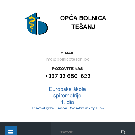
E-MAIL
info@bolnicatesanj.ba
POZOVITE NAS
+387 32 650-622