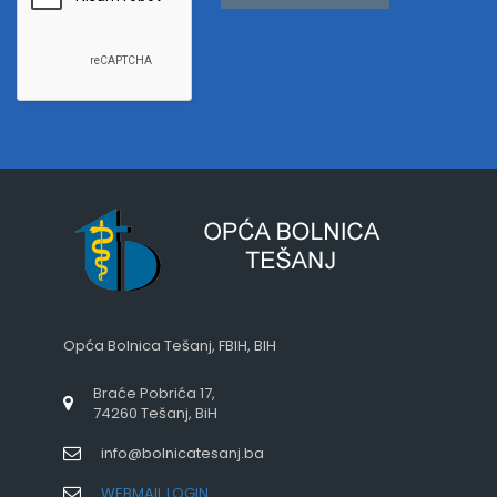
Opća Bolnica Tešanj, FBIH, BIH
Braće Pobrića 17,
74260 Tešanj, BiH
info@bolnicatesanj.ba
WEBMAIL LOGIN