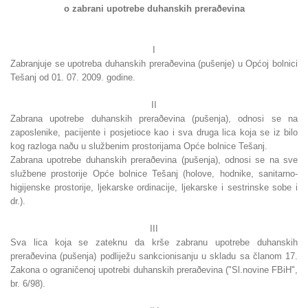
o zabrani upotrebe duhanskih preraðevina
I
Zabranjuje se upotreba duhanskih preraðevina (pušenje) u Općoj bolnici
Tešanj od 01. 07. 2009. godine.
II
Zabrana upotrebe duhanskih preraðevina (pušenja), odnosi se na
zaposlenike, pacijente i posjetioce kao i sva druga lica koja se iz bilo
kog razloga naðu u službenim prostorijama Opće bolnice Tešanj.
Zabrana upotrebe duhanskih preraðevina (pušenja), odnosi se na sve
službene prostorije Opće bolnice Tešanj (holove, hodnike, sanitarno-
higijenske prostorije, ljekarske ordinacije, ljekarske i sestrinske sobe i
dr.).
III
Sva lica koja se zateknu da krše zabranu upotrebe duhanskih
preraðevina (pušenja) podliježu sankcionisanju u skladu sa članom 17.
Zakona o ograničenoj upotrebi duhanskih preraðevina ("Sl.novine FBiH",
br. 6/98).