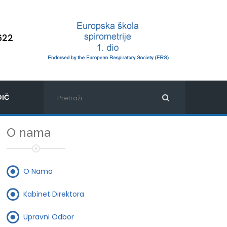
622
IČ
O nama
O Nama
Kabinet Direktora
Upravni Odbor