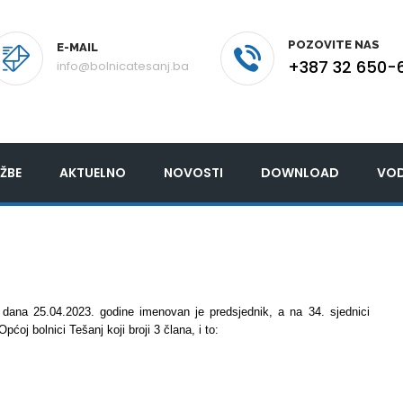
POZOVITE NAS
E-MAIL
+387 32 650-
info@bolnicatesanj.ba
ŽBE
AKTUELNO
NOVOSTI
DOWNLOAD
VOD
 dana 25.04.2023. godine imenovan je predsjednik, a na 34. sjednici
oj bolnici Tešanj koji broji 3 člana, i to: