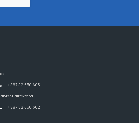
ax
+387 32 650 605
abinet direktora
+387 32 650 662