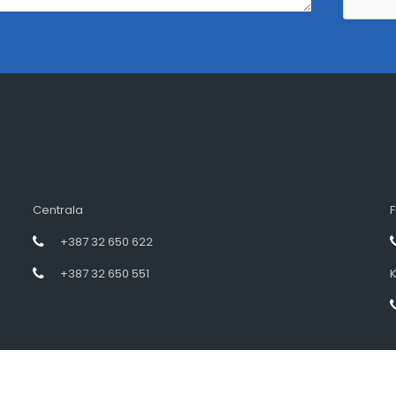
Centrala
F
+387 32 650 622
+387 32 650 551
K
Designed by intramedia.ba, powered by HENKOS