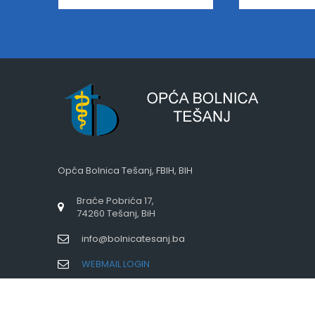
Opća Bolnica Tešanj, FBIH, BIH
Braće Pobrića 17,
74260 Tešanj, BiH
info@bolnicatesanj.ba
WEBMAIL LOGIN