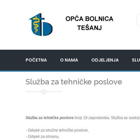
POČETNA
O NAMA
ODJELJENJA
SLU
Služba za tehničke poslove
Služba za tehničke poslove
broji 18 zaposlenika. Služba se sastoji 
-
Odsjek za stručne tehničke poslove,
- Odsjek za ishranu,