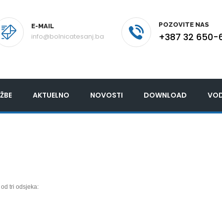
POZOVITE NAS
E-MAIL
+387 32 650-
info@bolnicatesanj.ba
ŽBE
AKTUELNO
NOVOSTI
DOWNLOAD
VOD
od tri odsjeka: