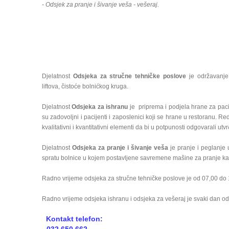
- Odsjek za pranje i šivanje veša - vešeraj.
Djelatnost
Odsjeka za stručne tehničke poslove
je održavanje 
liftova, čistoće bolnićkog kruga.
Djelatnost
Odsjeka za ishranu
je priprema i podjela hrane za pacij
su zadovoljni i pacijenti i zaposlenici koji se hrane u restoranu. Re
kvalitativni i kvantitativni elementi da bi u potpunosti odgovarali u
Djelatnost
Odsjeka za pranje i šivanje veša
je pranje i peglanje 
spratu bolnice u kojem postavljene savremene mašine za pranje kao 
Radno vrijeme odsjeka za stručne tehničke poslove je od 07,00 do 1
Radno vrijeme odsjeka ishranu i odsjeka za vešeraj je svaki dan od
Kontakt telefon: