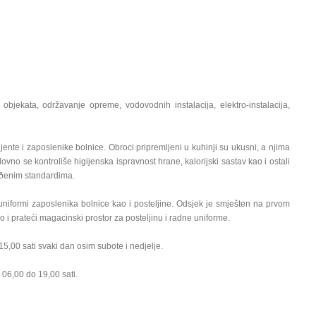
objekata, održavanje opreme, vodovodnih instalacija, elektro-instalacija,
ente i zaposlenike bolnice. Obroci pripremljeni u kuhinji su ukusni, a njima
dovno se kontroliše higijenska ispravnost hrane, kalorijski sastav kao i ostali
tvrðenim standardima.
uniformi zaposlenika bolnice kao i posteljine. Odsjek je smješten na prvom
i prateći magacinski prostor za posteljinu i radne uniforme.
5,00 sati svaki dan osim subote i nedjelje.
 06,00 do 19,00 sati.