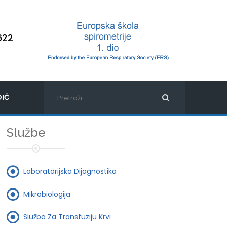
622
IČ
Službe
Laboratorijska Dijagnostika
Mikrobiologija
Služba Za Transfuziju Krvi