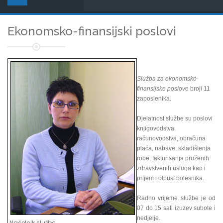
Ekonomsko-finansijski poslovi
Služba za ekonomsko-
finansijske poslove
broji 11
zaposlenika.
Djelatnost službe su poslovi
knjigovodstva,
računovodstva, obračuna
plaća, nabave, skladištenja
robe, fakturisanja pruženih
zdravstvenih usluga kao i
prijem i otpust bolesnika.
Radno vrijeme službe je od
07 do 15 sati izuzev subote i
nedjelje.
Načelnik službe