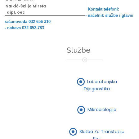
Salkić-Škiljo Mirela
Kontakt telefoni:
dipl. oec
- načelnik službe i
glavni
računovođa 032 656-310
- nabava 032 652-783
Službe
Laboratorijska
Dijagnostika
Mikrobiologija
Služba Za Transfuziju
Krvi