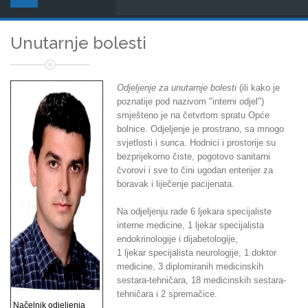
Unutarnje bolesti
Odjeljenje za unutarnje bolesti
(ili kako je
poznatije pod nazivom "interni odjel")
smješteno je na četvrtom spratu Opće
bolnice. Odjeljenje je prostrano, sa mnogo
svjetlosti i sunca. Hodnici i prostorije su
bezprijekorno čiste, pogotovo sanitarni
čvorovi i sve to čini ugodan enterijer za
boravak i liječenje pacijenata.
Na odjeljenju rade 6 ljekara specijaliste
interne medicine, 1 ljekar specijalista
endokrinologije i dijabetologije,
1 ljekar specijalista neurologije, 1 doktor
medicine, 3 diplomiranih medicinskih
sestara-tehničara, 18 medicinskih sestara-
tehničara i 2 spremačice.
Načelnik odjeljenja