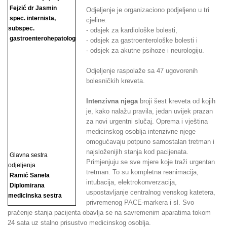
Fejzić dr Jasmin
Odjeljenje je organizaciono podjeljeno u tri
spec. internista,
cjeline:
subspec.
- odsjek za kardiološke bolesti,
gastroenterohepatolog
- odsjek za gastroenterološke bolesti i
- odsjek za akutne psihoze i neurologiju.
Odjeljenje raspolaže sa 47 ugovorenih
bolesničkih kreveta.
Intenzivna njega
broji šest kreveta od kojih
je, kako nalažu pravila, jedan uvijek prazan
za novi urgentni slučaj. Oprema i vještina
medicinskog osoblja intenzivne njege
omogućavaju potpuno samostalan tretman i
najsloženijih stanja kod pacijenata.
Glavna sestra
Primjenjuju se sve mjere koje traži urgentan
odjeljenja
tretman. To su kompletna reanimacija,
Ramić Sanela
intubacija, elektrokonverzacija,
Diplomirana
uspostavljanje centralnog venskog katetera,
medicinska sestra
privremenog PACE-markera i sl. Svo
praćenje stanja pacijenta obavlja se na savremenim aparatima tokom
24 sata uz stalno prisustvo medicinskog osoblja.