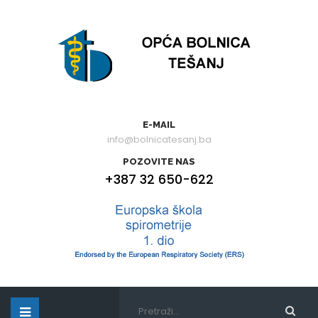
E-MAIL
info@bolnicatesanj.ba
POZOVITE NAS
+387 32 650-622