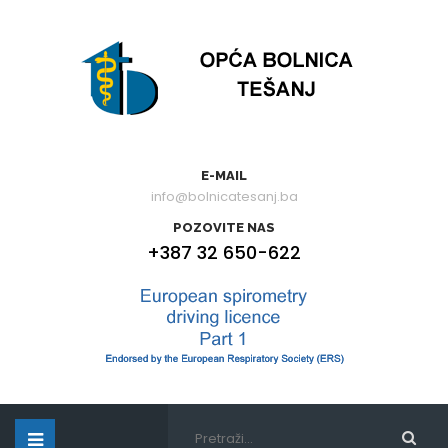
E-MAIL
info@bolnicatesanj.ba
POZOVITE NAS
+387 32 650-622