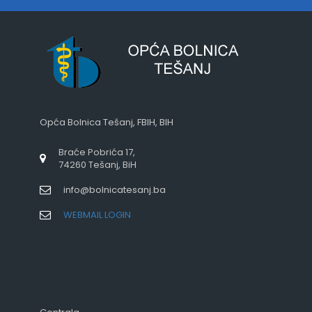
Opća Bolnica Tešanj, FBIH, BIH
Braće Pobrića 17,
74260 Tešanj, BiH
info@bolnicatesanj.ba
WEBMAIL LOGIN