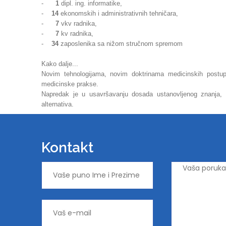
-
1
dipl. ing. informatike,
-
14
ekonomskih i administrativnih tehničara,
-
7
vkv radnika,
-
7
kv radnika,
-
34
zaposlenika sa nižom stručnom spremom
Kako dalje...
Novim tehnologijama, novim doktrinama medicinskih postupa
medicinske prakse.
Napredak je u usavršavanju dosada ustanovljenog znanja, v
alternativa.
Kontakt