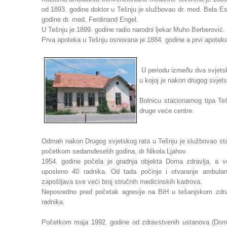
od 1893. godine doktor u Tešnju je službovao dr. med. Bela E
godine dr. med. Ferdinand Engel.
U Tešnju je 1899. godine radio narodni ljekar Muho Berberović.
Prva apoteka u Tešnju osnovana je 1884. godine a prvi apotekar
U periodu izmeðu dva svjetsk
u kojoj je nakon drugog svjets
Bolnicu stacionarnog tipa Te
druge veće centre.
Odmah nakon Drugog svjetskog rata u Tešnju je službovao staln
početkom sedamdesetih godina, dr Nikola Ljahov.
1954. godine počela je gradnja objekta Doma zdravlja, a v
uposleno 40 radnika. Od tada počinje i otvaranje ambula
zapošljava sve veći broj stručnih medicinskih kadrova.
Neposredno pred početak agresije na BiH u tešanjskom zdra
radnika.
Početkom maja 1992. godine od zdravstvenih ustanova (Doma z