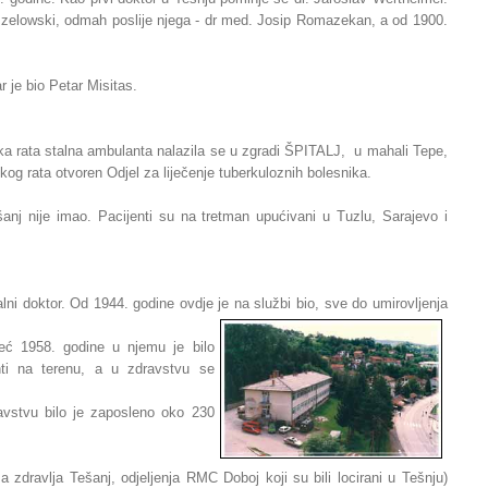
szelowski, odmah poslije njega - dr med. Josip Romazekan, a od 1900.
 je bio Petar Misitas.
a rata stalna ambulanta nalazila se u zgradi ŠPITALJ, u mahali Tepe,
kog rata otvoren Odjel za liječenje tuberkuloznih bolesnika.
šanj nije imao. Pacijenti su na tretman upućivani u Tuzlu, Sarajevo i
i doktor. Od 1944. godine ovdje je na službi bio, sve do umirovljenja
eć 1958. godine u njemu je bilo
nti na terenu, a u zdravstvu se
vstvu bilo je zaposleno oko 230
dravlja Tešanj, odjeljenja RMC Doboj koji su bili locirani u Tešnju)