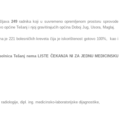
šljava
249
radnika koji u suvremeno opremljenom prostoru sprovode
o općine Tešanj i njoj gravitirajućih općina Doboj Jug, Usora, Maglaj.
a je 221 bolesničkih kreveta čija je iskorištenost gotovo 100%, kao i
pća bolnica Tešanj nema LISTE ČEKANJA NI ZA JEDNU MEDICINSKU
radiologije, dipl. ing. medicinsko-laboratorijske dijagnostike,