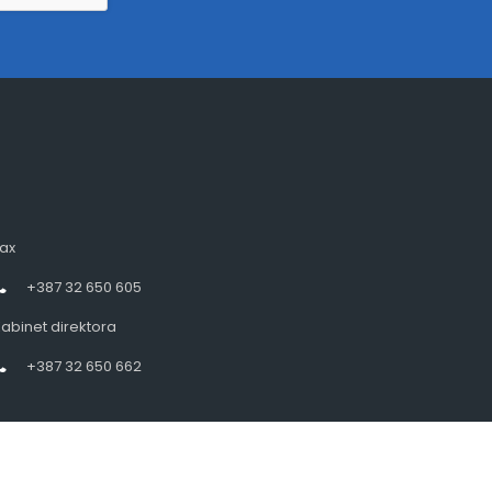
ax
+387 32 650 605
abinet direktora
+387 32 650 662