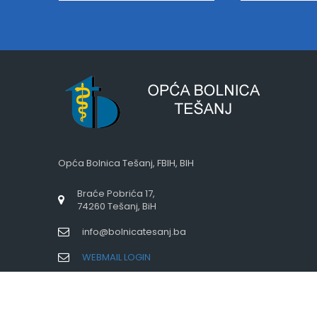
Opća Bolnica Tešanj, FBIH, BIH
Braće Pobrića 17,
74260 Tešanj, BiH
info@bolnicatesanj.ba
WEBMAIL LOGIN