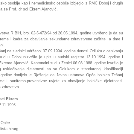
nsko osoblje kao i nemedicinsko osoblje izbjeglo iz RMC Doboj i drugih
ja se Prof. dr sci Ekrem Ajanović.
vstva R BiH, broj 02-5-472/94 od 26.05.1994. godine utvrðeno je da su
opreme i kadra za obavljanje sekundarne zdravstvene zaštite a time i
nj.
anj na sjednici održanoj 07.09.1994. godine donosi Odluku o osnivanju
sud u Dobojunizvršio je upis u sudski registar 13.10.1994. godine i
 Ekrema Ajanović. Kantonalni sud u Zenici 06.08.1988. godine izvršio je
 usklaðivanja djelatnosti sa sa Odlukom o standardnoj klasifikaciji
. godine donijelo je Rješenje da Javna ustanova Opća bolnica Tešanj
e i sanitarno-preventivne uvjete za obavljanje bolničke djelatnosti.
a zdravstva.
r sci Ekrem
2.11.1996.
a Opće
lista hirurg.