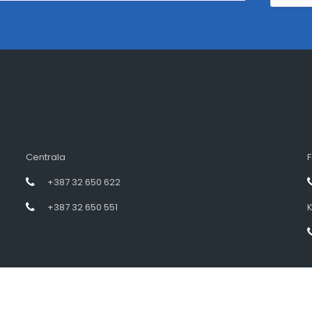
Centrala
F
+387 32 650 622
+387 32 650 551
K
Designed by intramedia.ba, powered by HENKOS