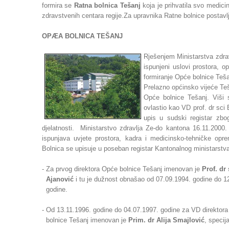
formira se
Ratna bolnica Tešanj
koja je prihvatila svo medici
zdravstvenih centara regije.Za upravnika Ratne bolnice postavl
OPÆA BOLNICA TEŠANJ
Rješenjem Ministarstva zdra
ispunjeni uslovi prostora, 
formiranje Opće bolnice Teša
Prelazno općinsko vijeće Teš
Opće bolnice Tešanj. Viši 
ovlastio kao VD prof. dr sci
upis u sudski registar zbog
djelatnosti. Ministarstvo zdravlja Ze-do kantona 16.11.2000
ispunjava uvjete prostora, kadra i medicinsko-tehničke oprem
Bolnica se upisuje u poseban registar Kantonalnog ministarstv
- Za prvog direktora Opće bolnice Tešanj imenovan je
Prof. d
Ajanović
i tu je dužnost obnašao od 07.09.1994. godine do 1
godine.
- Od 13.11.1996. godine do 04.07.1997. godine za VD direktor
bolnice Tešanj imenovan je
Prim. dr Alija Smajlović
, specija