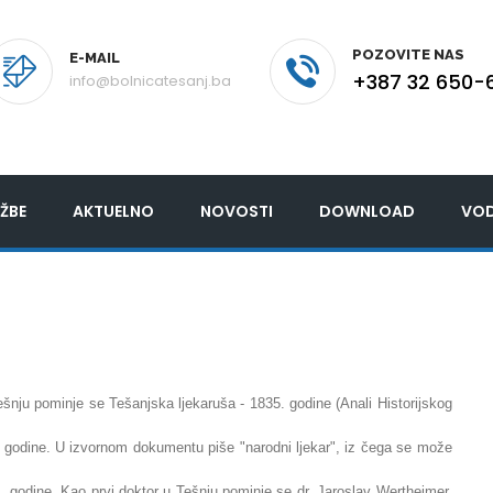
POZOVITE NAS
E-MAIL
+387 32 650-
info@bolnicatesanj.ba
ŽBE
AKTUELNO
NOVOSTI
DOWNLOAD
VOD
ešnju pominje se Tešanjska ljekaruša - 1835. godine (Anali Historijskog
 godine. U izvornom dokumentu piše "narodni ljekar", iz čega se može
 godine. Kao prvi doktor u Tešnju pominje se dr. Jaroslav Wertheimer.