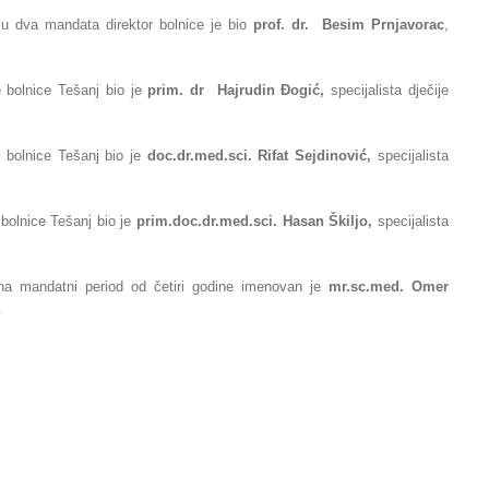
o u dva mandata
direktor bolnice je bio
prof. dr. Besim Prnjavorac
,
 bolnice Tešanj bio je
prim. dr Hajrudin
Ðogić,
specijalista dječije
e bolnice
Tešanj bio je
doc.dr.med.sci. Rifat Sejdinović,
specijalista
bolnice Tešanj bio
je
prim.
doc.dr.med.sci. Hasan Škiljo,
specijalista
na mandatni period od četiri godine imenovan je
mr.sc.med. Omer
.