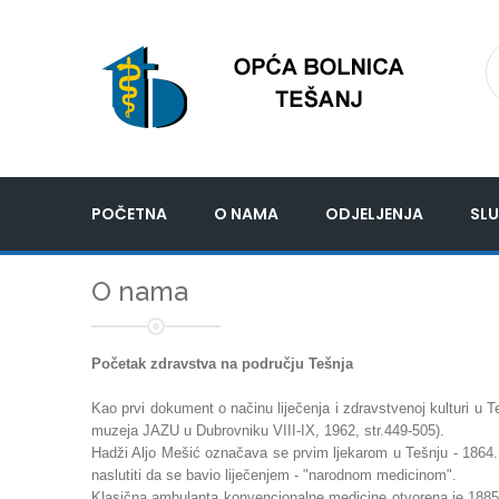
POČETNA
O NAMA
ODJELJENJA
SLU
O nama
Početak zdravstva na području Tešnja
Kao prvi dokument o načinu liječenja i zdravstvenoj kulturi u T
muzeja JAZU u Dubrovniku VIII-IX, 1962, str.449-505).
Hadži Aljo Mešić označava se prvim ljekarom u Tešnju - 1864.
naslutiti da se bavio liječenjem - "narodnom medicinom".
Klasična ambulanta konvencionalne medicine otvorena je 1885.