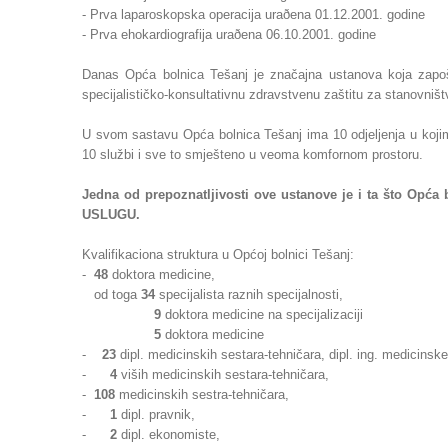
- Prva laparoskopska operacija uraðena 01.12.2001. godine
- Prva ehokardiografija uraðena 06.10.2001. godine
Danas Opća bolnica Tešanj je značajna ustanova koja zapo
specijalističko-konsultativnu zdravstvenu zaštitu za stanovništv
U svom sastavu Opća bolnica Tešanj ima 10 odjeljenja u kojim
10 službi i sve to smješteno u veoma komfornom prostoru.
Jedna od prepoznatljivosti ove ustanove je i ta što O
USLUGU.
Kvalifikaciona struktura u Općoj bolnici Tešanj:
-
48
doktora medicine,
od toga
34
specijalista raznih specijalnosti,
9
doktora medicine na specijalizaciji
5
doktora medicine
-
23
dipl. medicinskih sestara-tehničara, dipl. ing. medicinske 
-
4
viših medicinskih sestara-tehničara,
-
108
medicinskih sestra-tehničara,
-
1
dipl. pravnik,
-
2
dipl. ekonomiste,