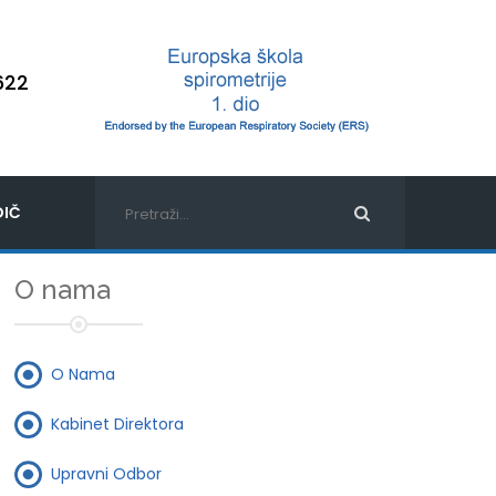
622
IČ
O nama
O Nama
Kabinet Direktora
Upravni Odbor