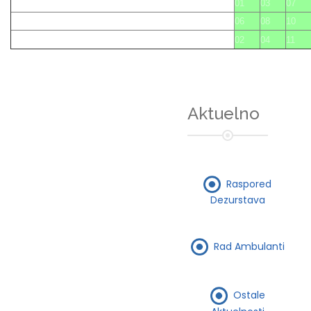
01
03
07
06
08
10
02
04
11
Aktuelno
Raspored
Dezurstava
Rad Ambulanti
Ostale