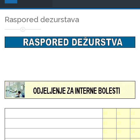
Raspored dezurstava
04
11
18
03
17
20
02
09
14