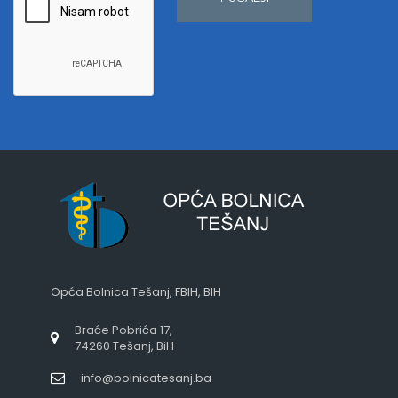
Opća Bolnica Tešanj, FBIH, BIH
Braće Pobrića 17,
74260 Tešanj, BiH
info@bolnicatesanj.ba