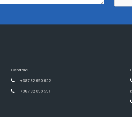
Centrala
F
+387 32 650 622
+387 32 650 551
K
Designed by intramedia.ba, powered by HENKOS