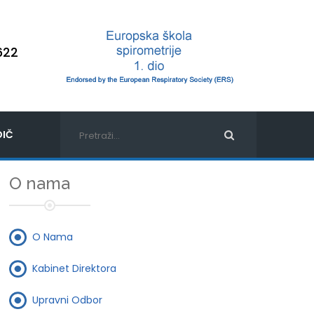
622
IČ
O nama
O Nama
Kabinet Direktora
Upravni Odbor