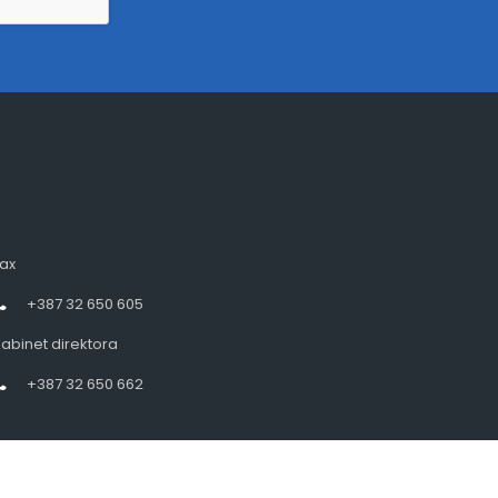
ax
+387 32 650 605
abinet direktora
+387 32 650 662