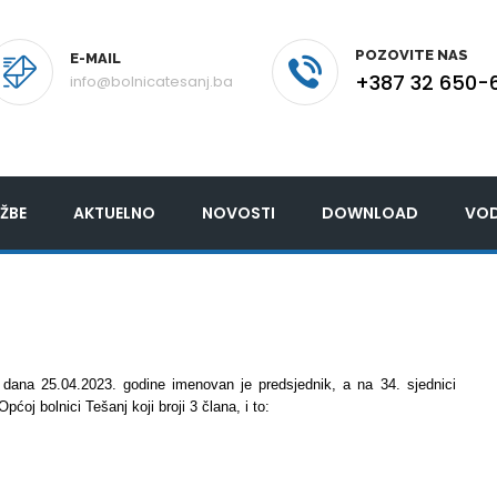
POZOVITE NAS
E-MAIL
+387 32 650-
info@bolnicatesanj.ba
ŽBE
AKTUELNO
NOVOSTI
DOWNLOAD
VOD
 dana 25.04.2023. godine imenovan je predsjednik, a na 34. sjednici
oj bolnici Tešanj koji broji 3 člana, i to: