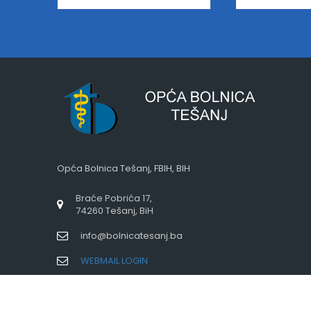
Opća Bolnica Tešanj, FBIH, BIH
Braće Pobrića 17,
74260 Tešanj, BiH
info@bolnicatesanj.ba
WEBMAIL LOGIN