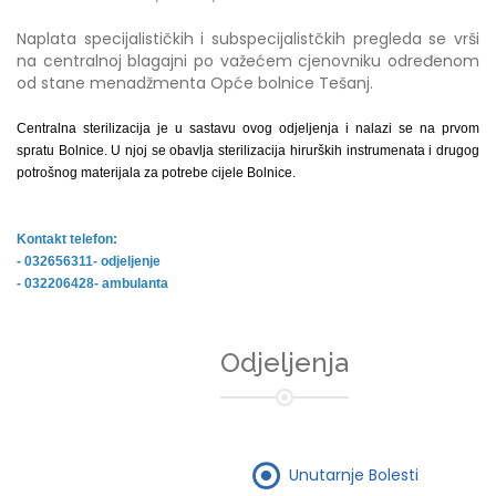
Naplata specijalističkih i subspecijalistčkih pregleda se vrši
na centralnoj blagajni po važećem cjenovniku određenom
od stane menadžmenta Opće bolnice Tešanj.
Centralna sterilizacija je u sastavu ovog odjeljenja i nalazi se na prvom
spratu Bolnice. U njoj se obavlja sterilizacija hirurških instrumenata i drugog
potrošnog materijala za potrebe cijele Bolnice.
Kontakt telefon:
- 032656311- odjeljenje
- 032206428- ambulanta
Odjeljenja
Unutarnje Bolesti