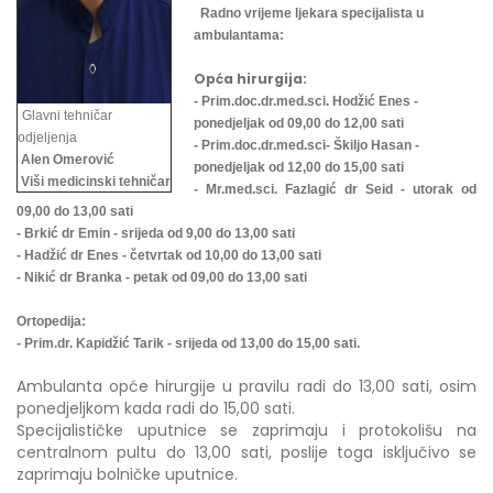
Radno vrijeme ljekara specijalista u
ambulantama:
Opća hirurgija:
- Prim.doc.dr.med.sci. Hodžić Enes -
Glavni tehničar
ponedjeljak od 09,00 do 12,00 sati
odjeljenja
- Prim.doc.dr.med.sci- Škiljo Hasan -
Alen Omerović
ponedjeljak od 12,00 do 15,00 sati
Viši medicinski tehničar
- Mr.med.sci. Fazlagić dr Seid - utorak od
09,00 do 13,00 sati
- Brkić dr Emin - srijeda od 9,00 do 13,00 sati
- Hadžić dr Enes - četvrtak od 10,00 do 13,00 sati
- Nikić dr Branka - petak od 09,00 do 13,00 sati
Ortopedija:
- Prim.dr. Kapidžić Tarik - srijeda od 13,00 do 15,00 sati.
Ambulanta opće hirurgije u pravilu radi do 13,00 sati, osim
ponedjeljkom kada radi do 15,00 sati.
Specijalističke uputnice se zaprimaju i protokolišu na
centralnom pultu do 13,00 sati, poslije toga isključivo se
zaprimaju bolničke uputnice.