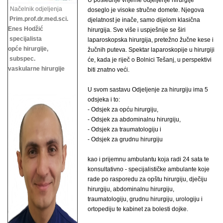
U poslednje vrijeme odjeljenje hirurgije
Načelnik odjeljenja
doseglo je visoke stručne domete. Njegova
Prim.prof.dr.med.sci.
djelatnost je inače, samo dijelom klasična
Enes Hodžić
hirurgija. Sve više i uspješnije se širi
specijalista
laparoskopska hirurgija, pretežno žučne kese i
opće hirurgije,
žučnih puteva. Spektar laparoskopije u hirurgiji
subspec.
će, kada je riječ o Bolnici Tešanj, u perspektivi
vaskularne hirurgije
biti znatno veći.
U svom sastavu Odjeljenje za hirurgiju ima 5
odsjeka i to:
- Odsjek za opću hirurgiju,
- Odsjek za abdominalnu hirurgiju,
- Odsjek za traumatologiju i
- Odsjek za grudnu hirurgiju
kao i prijemnu ambulantu koja radi 24 sata te
konsultativno - specijalističke ambulante koje
rade po rasporedu za opštu hirurgiju, dječiju
hirurgiju, abdominalnu hirurgiju,
traumatologiju, grudnu hirurgiju,
urologiju i
ortopediju te kabinet za bolesti dojke.