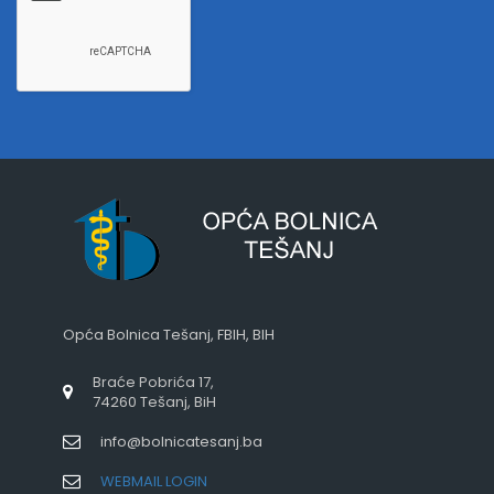
Opća Bolnica Tešanj, FBIH, BIH
Braće Pobrića 17,
74260 Tešanj, BiH
info@bolnicatesanj.ba
WEBMAIL LOGIN