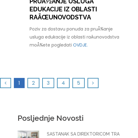
PRUÅ½ANJE USLUGA
EDUKACIJE IZ OBLASTI
RAÄŒUNOVODSTVA
Poziv za dostavu ponuda za pruÅ¾anje
usluga edukacije iz oblasti raÄunovodstva
moÅ¾ete pogledati
OVDJE.
1
2
3
4
5
Posljednje Novosti
SASTANAK SA DIREKTORICOM TRA