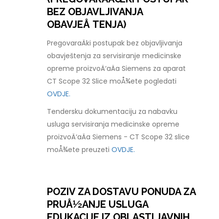
BEZ OBJAVLJIVANJA
OBAVJEÅ TENJA)
PregovaraÄki postupak bez objavljivanja
obavještenja za servisiranje medicinske
opreme proizvoÄ‘aÄa Siemens za aparat
CT Scope 32 Slice moÅ¾ete pogledati
OVDJE.
Tendersku dokumentaciju za nabavku
usluga servisiranja medicinske opreme
proizvoÄ‘aÄa Siemens - CT Scope 32 slice
moÅ¾ete preuzeti
OVDJE.
POZIV ZA DOSTAVU PONUDA ZA
PRUÅ½ANJE USLUGA
EDUKACIJE IZ OBLASTI JAVNIH