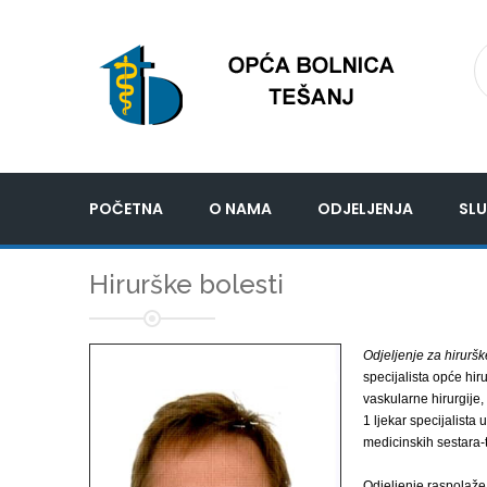
POČETNA
O NAMA
ODJELJENJA
SLU
Hirurške bolesti
Odjeljenje za hiruršk
specijalista opće hir
vaskularne hirurgije, 
1 ljekar specijalista
medicinskih sestara-
Odjeljenje raspolaže