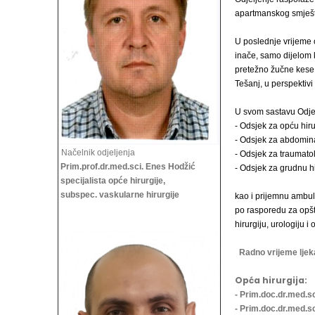
apartmanskog smješt
U poslednje vrijeme o
inače, samo dijelom k
pretežno žučne kese i
Tešanj, u perspektivi 
U svom sastavu Odjelj
- Odsjek za opću hiru
- Odsjek za abdomina
Načelnik odjeljenja
- Odsjek za traumatol
Prim.prof.dr.med.sci. Enes Hodžić
- Odsjek za grudnu hi
specijalista opće hirurgije,
subspec. vaskularne hirurgije
kao i prijemnu ambula
po rasporedu za opštu
hirurgiju,
urologiju i 
Radno vrijeme ljek
Opća hirurgija:
- Prim.doc.dr.med.sc
- Prim.doc.dr.med.sc