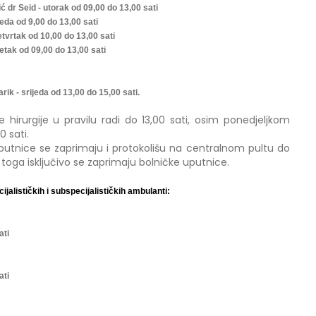
ić dr Seid - utorak od 09,00 do 13,00 sati
jeda od 9,00 do 13,00 sati
etvrtak od 10,00 do 13,00 sati
petak od 09,00 do 13,00 sati
arik - srijeda od 13,00 do 15,00 sati.
hirurgije u pravilu radi do 13,00 sati, osim ponedjeljkom
0 sati.
uputnice se zaprimaju i protokolišu na centralnom pultu do
je toga isključivo se zaprimaju bolničke uputnice.
jalističkih i subspecijalističkih ambulanti:
ati
ati