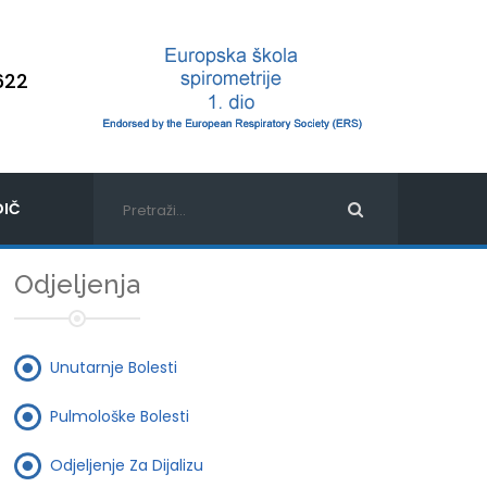
622
IČ
Odjeljenja
Unutarnje Bolesti
Pulmološke Bolesti
Odjeljenje Za Dijalizu