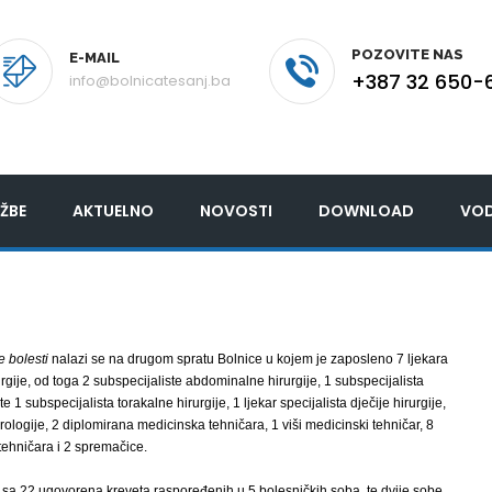
POZOVITE NAS
E-MAIL
+387 32 650-
info@bolnicatesanj.ba
ŽBE
AKTUELNO
NOVOSTI
DOWNLOAD
VOD
e bolesti
nalazi se na drugom spratu Bolnice u kojem je zaposleno 7 ljekara
urgije, od toga 2 subspecijaliste abdominalne hirurgije, 1 subspecijalista
te 1 subspecijalista torakalne hirurgije, 1 ljekar specijalista dječije hirurgije,
 urologije, 2 diplomirana medicinska tehničara, 1 viši medicinski tehničar, 8
tehničara i 2 spremačice.
 sa 22 ugovorena kreveta raspoređenih u 5 bolesničkih soba, te dvije sobe