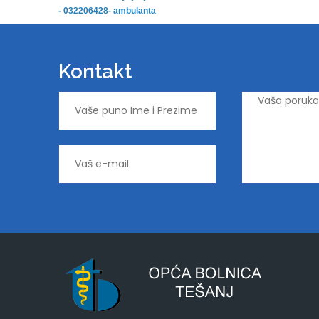
- 032206428- ambulanta
Kontakt