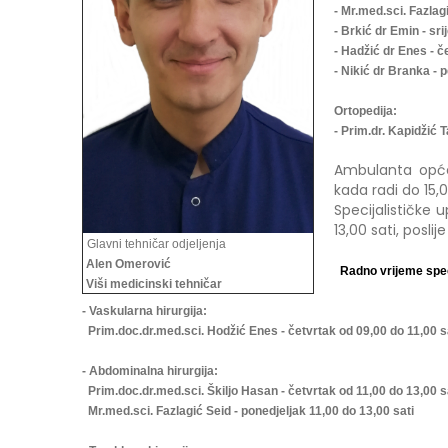
- Mr.med.sci. Fazlag
- Brkić dr Emin - sri
- Hadžić dr Enes - č
- Nikić dr Branka - 
Ortopedija:
- Prim.dr. Kapidžić T
Ambulanta opće 
kada radi do 15,0
Specijalističke 
13,00 sati, posli
Glavni tehničar odjeljenja
Alen Omerović
Radno vrijeme speci
Viši medicinski tehničar
- Vaskularna hirurgija:
Prim.doc.dr.med.sci. Hodžić Enes - četvrtak od 09,00 do 11,00 s
- Abdominalna hirurgija:
Prim.doc.dr.med.sci. Škiljo Hasan - četvrtak od 11,00 do 13,00 s
Mr.med.sci. Fazlagić Seid - ponedjeljak 11,00 do 13,00 sati