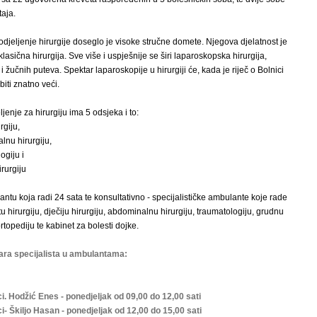
aja.
djeljenje hirurgije doseglo je visoke stručne domete. Njegova djelatnost je
lasična hirurgija. Sve više i uspješnije se širi laparoskopska hirurgija,
 žučnih puteva. Spektar laparoskopije u hirurgiji će, kada je riječ o Bolnici
biti znatno veći.
enje za hirurgiju ima 5 odsjeka i to:
rgiju,
lnu hirurgiju,
ogiju i
rurgiju
ntu koja radi 24 sata te konsultativno - specijalističke ambulante koje rade
 hirurgiju, dječiju hirurgiju, abdominalnu hirurgiju, traumatologiju, grudnu
ortopediju te kabinet za bolesti dojke.
ara specijalista u ambulantama:
i. Hodžić Enes - ponedjeljak od 09,00 do 12,00 sati
i- Škiljo Hasan - ponedjeljak od 12,00 do 15,00 sati