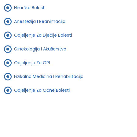
Hirurške Bolesti
Anestezija I Reanimacija
Odjeljenje Za Dječije Bolesti
Ginekologija I Akušerstvo
Odjeljenje Za ORL
Fizikalna Medicina I Rehabilitacija
Odjeljenje Za Očne Bolesti