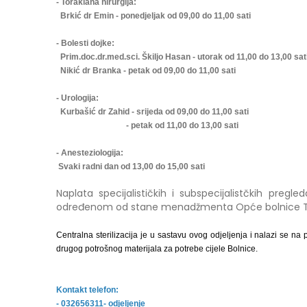
- Toraklana hirurgija:
Brkić dr Emin - ponedjeljak od 09,00 do 11,00 sati
- Bolesti dojke:
Prim.doc.dr.med.sci. Škiljo Hasan - utorak od 11,00 do 13,00 sat
Nikić dr Branka - petak od 09,00 do 11,00 sati
- Urologija:
Kurbašić dr Zahid - srijeda od 09,00 do 11,00 sati
- petak od 11,00 do 13,00 sati
- Anesteziologija:
Svaki radni dan od 13,00 do 15,00 sati
Naplata specijalističkih i subspecijalistčkih preg
određenom od stane menadžmenta Opće bolnice T
Centralna sterilizacija je u sastavu ovog odjeljenja i nalazi se na 
drugog potrošnog materijala za potrebe cijele Bolnice.
Kontakt telefon:
- 032656311- odjeljenje