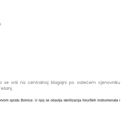
i
leda se vrši na centralnoj blagajni po važećem cjenovniku
ešanj.
prvom spratu Bolnice. U njoj se obavlja sterilizacija hirurških instrumenata i