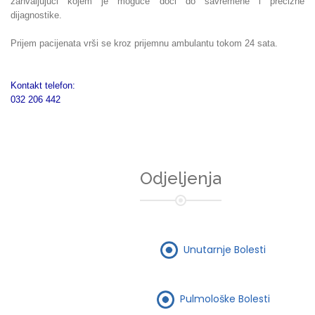
zahvaljujući kojem je moguće doći do savremene i precizne
dijagnostike.
Prijem pacijenata vrši se kroz prijemnu ambulantu tokom 24 sata.
Kontakt telefon:
032 206 442
Odjeljenja
Unutarnje Bolesti
Pulmološke Bolesti