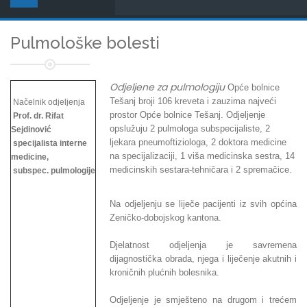
Pulmološke bolesti
Odjeljene za pulmologiju
Opće bolnice
Tešanj broji 106 kreveta i zauzima najveći
Načelnik odjeljenja
prostor Opće bolnice Tešanj. Odjeljenje
Prof. dr. Rifat
opslužuju 2 pulmologa subspecijaliste, 2
Sejdinović
ljekara pneumoftiziologa, 2 doktora medicine
specijalista interne
na specijalizaciji, 1 viša medicinska sestra, 14
medicine,
medicinskih sestara-tehničara i 2 spremačice.
subspec. pulmologije
Na odjeljenju se liječe pacijenti iz svih općina
Zeničko-dobojskog kantona.
Djelatnost odjeljenja je savremena
dijagnostička obrada, njega i liječenje akutnih i
kroničnih plućnih bolesnika.
Odjeljenje je smješteno na drugom i trećem