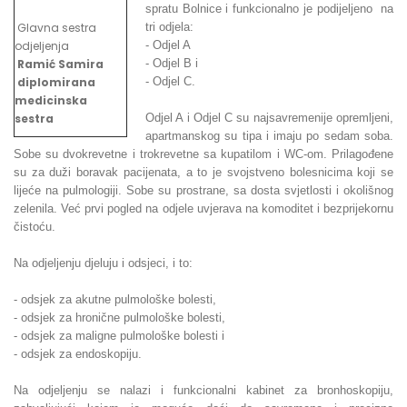
spratu Bolnice i funkcionalno je podijeljeno na
Glavna sestra
tri odjela:
odjeljenja
- Odjel A
Ramić Samira
- Odjel B i
diplomirana
- Odjel C.
medicinska
sestra
Odjel A i Odjel C su najsavremenije opremljeni,
apartmanskog su tipa i imaju po sedam soba.
Sobe su dvokrevetne i trokrevetne sa kupatilom i WC-om. Prilagođene
su za duži boravak pacijenata, a to je svojstveno bolesnicima koji se
lijeće na pulmologiji. Sobe su prostrane, sa dosta svjetlosti i okolišnog
zelenila. Već prvi pogled na odjele uvjerava na komoditet i bezprijekornu
čistoću.
Na odjeljenju djeluju i odsjeci, i to:
- odsjek za akutne pulmološke bolesti,
- odsjek za hronične pulmološke bolesti,
- odsjek za maligne pulmološke bolesti i
- odsjek za endoskopiju.
Na odjeljenju se nalazi i funkcionalni kabinet za bronhoskopiju,