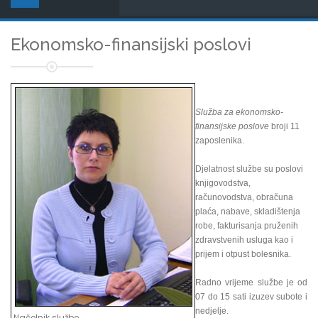
Ekonomsko-finansijski poslovi
Služba za ekonomsko-
finansijske poslove
broji 11
zaposlenika.
Djelatnost službe su poslovi
knjigovodstva,
računovodstva, obračuna
plaća, nabave, skladištenja
robe, fakturisanja pruženih
zdravstvenih usluga kao i
prijem i otpust bolesnika.
Radno vrijeme službe je od
07 do 15 sati izuzev subote i
nedjelje.
Načelnik službe