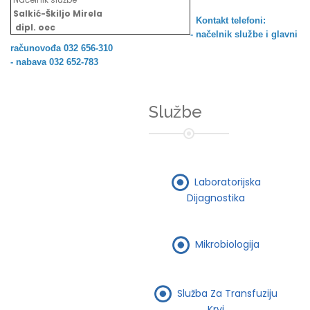
Salkić-Škiljo Mirela
Kontakt telefoni:
dipl. oec
- načelnik službe i
glavni
računovođa 032 656-310
- nabava 032 652-783
Službe
Laboratorijska
Dijagnostika
Mikrobiologija
Služba Za Transfuziju
Krvi