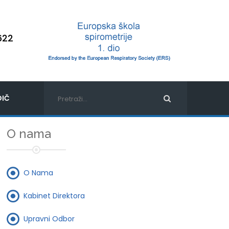
622
IČ
O nama
O Nama
Kabinet Direktora
Upravni Odbor