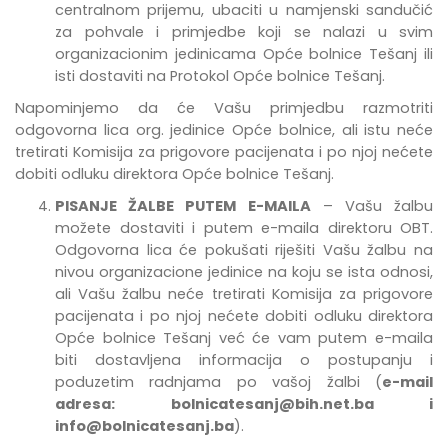
centralnom prijemu, ubaciti u namjenski sandučić
za pohvale i primjedbe
koji se nalazi u svim
organizacionim jedinicama Opće bolnice Tešanj
ili
isti dostaviti na Protokol Opće bolnice Tešanj.
Napominjemo da će Vašu primjedbu razmotriti
odgovorna lica org. jedinice Opće bolnice, ali istu neće
tretirati Komisija za prigovore pacijenata i po njoj nećete
dobiti odluku direktora Opće bolnice Tešanj.
PISANJE ŽALBE PUTEM E-MAILA
– Vašu žalbu
možete dostaviti i putem e-maila direktoru OBT.
Odgovorna lica će pokušati riješiti Vašu žalbu na
nivou organizacione jedinice na koju se ista odnosi,
ali Vašu žalbu neće tretirati Komisija za prigovore
pacijenata i po njoj nećete dobiti odluku direktora
Opće bolnice Tešanj već će vam putem e-maila
biti dostavljena informacija o postupanju i
poduzetim radnjama po vašoj žalbi (
e-mail
adresa:
bolnicatesanj@bih.net.ba
i
info@bolnicatesanj.ba
).