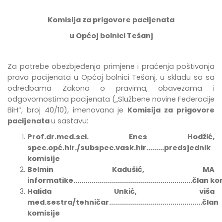
Komisija za prigovore pacijenata
u Općoj bolnici Tešanj
Za potrebe
obezbje
đ
enja
primjene
i
pra
ć
enja
po
š
tivanja
prava
pacijenata
u
Op
ć
oj
bolnici
Te
š
anj
,
u
skladu
sa
sa
odredbama Zakona o pravima, obavezama i
odgovornostima pacijenata
(„Službene novine Federacije
BiH“, broj 40/10),
imenovana
je
Komisija za prigovore
pacijenata
u sastavu:
Prof.dr.med.sci. Enes Hodžić,
spec.opć.hir./subspec.vask.hir.........predsjednik
komisije
Belmin Kadušić, MA
informatike............................................................član
Halida Unkić, viša
med.sestra/tehničar...............................................član
komisije