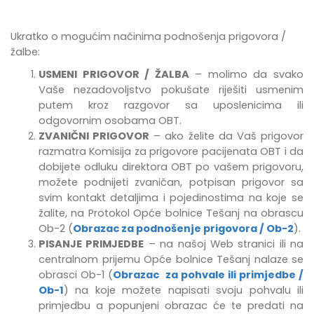
Ukratko o mogućim načinima podnošenja prigovora /
žalbe:
USMENI PRIGOVOR / ŽALBA
– molimo da svako
Vaše nezadovoljstvo pokušate riješiti usmenim
putem kroz razgovor sa uposlenicima ili
odgovornim osobama OBT.
ZVANIČNI PRIGOVOR
– ako želite da Vaš prigovor
razmatra Komisija za prigovore pacijenata OBT i da
dobijete odluku direktora OBT po vašem prigovoru,
možete podnijeti zvaničan, potpisan prigovor sa
svim kontakt detaljima i pojedinostima na koje se
žalite, na Protokol Opće bolnice Tešanj na obrascu
Ob-2 (
Obrazac za podnošenje prigovora / Ob-2
).
PISANJE PRIMJEDBE
–
na našoj Web stranici ili na
centralnom prijemu Opće bolnice Tešanj
nalaze se
obrasci Ob-1 (
Obrazac za pohvale ili primjedbe /
Ob-1
) na koje možete napisati svoju pohvalu ili
primjedbu
a popunjeni obrazac će te predati na