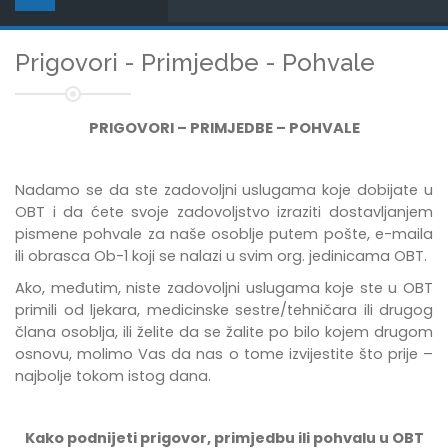
Prigovori - Primjedbe - Pohvale
PRIGOVORI – PRIMJEDBE – POHVALE
Nadamo se da ste zadovoljni uslugama koje dobijate u
OBT i da ćete svoje zadovoljstvo izraziti dostavljanjem
pismene pohvale za naše osoblje putem pošte, e-maila
ili obrasca Ob-1 koji se nalazi u svim org. jedinicama OBT.
Ako, međutim, niste zadovoljni uslugama koje ste u OBT
primili od ljekara, medicinske sestre/tehničara ili drugog
člana osoblja, ili želite da se žalite po bilo kojem drugom
osnovu, molimo Vas da nas o tome izvijestite što prije –
najbolje tokom istog dana.
Kako podnijeti prigovor, primjedbu ili pohvalu u OBT