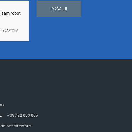
POŠALJI
ax
+387 32 650 605
abinet direktora