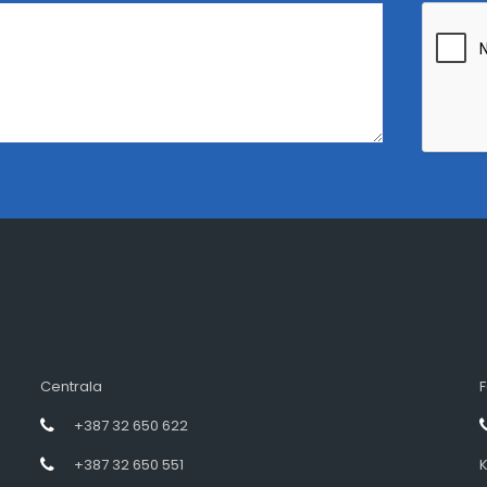
Centrala
F
+387 32 650 622
+387 32 650 551
K