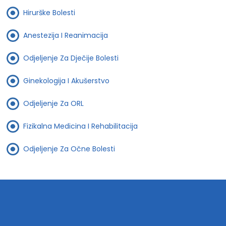
Hirurške Bolesti
Anestezija I Reanimacija
Odjeljenje Za Dječije Bolesti
Ginekologija I Akušerstvo
Odjeljenje Za ORL
Fizikalna Medicina I Rehabilitacija
Odjeljenje Za Očne Bolesti