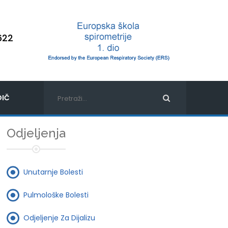
622
IČ
Odjeljenja
Unutarnje Bolesti
Pulmološke Bolesti
Odjeljenje Za Dijalizu