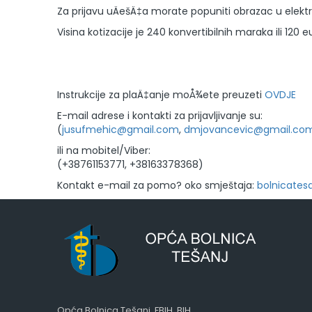
Za prijavu uÄešÄ‡a morate popuniti obrazac u elektr
Visina kotizacije je 240 konvertibilnih maraka ili 120 eu
Instrukcije za plaÄ‡anje moÅ¾ete preuzeti
OVDJE
E-mail adrese i kontakti za prijavljivanje su:
(
jusufmehic@gmail.com
,
dmjovancevic@gmail.co
ili na mobitel/Viber:
(+38761153771, +38163378368)
Kontakt e-mail za pomo? oko smještaja:
bolnicates
Opća Bolnica Tešanj, FBIH, BIH