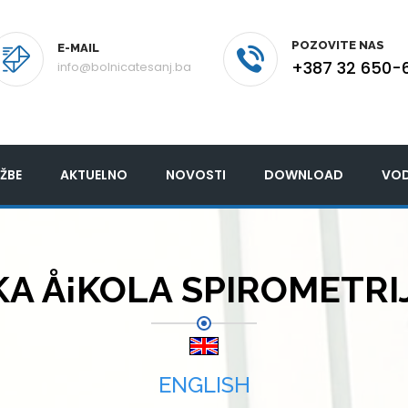
POZOVITE NAS
E-MAIL
+387 32 650-
info@bolnicatesanj.ba
ŽBE
AKTUELNO
NOVOSTI
DOWNLOAD
VOD
 Å¡KOLA SPIROMETRIJE
ENGLISH