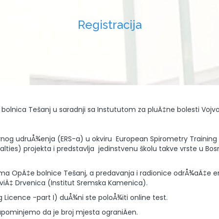
Registracija
 bolnica Tešanj u saradnji sa Instututom za pluÄ‡ne bolesti Vojv
tornog udruÅ¾enja (ERS-a) u okviru European Spirometry Trainin
ies) projekta i predstavlja jedinstvenu školu takve vrste u Bosni 
ama OpÄ‡e bolnice Tešanj, a predavanja i radionice odrÅ¾aÄ‡e emin
eviÄ‡ Drvenica (Institut Sremska Kamenica).
g Licence -part I) duÅ¾ni ste poloÅ¾iti online test.
Napominjemo da je broj mjesta ograniÄen.