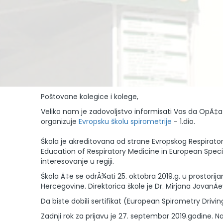
Poštovane kolegice i kolege,
Veliko nam je zadovoljstvo informisati Vas da OpÄ‡a
organizuje
Evropsku školu spirometrije
- 1.dio.
Škola je akreditovana od strane Evropskog Respira
Education of Respiratory Medicine in European Specialt
interesovanje u regiji.
Škola Ä‡e se odrÅ¾ati 25. oktobra 2019.g. u prostorij
Hercegovine. Direktorica škole je Dr. Mirjana JovanÄ
Da biste dobili sertifikat (European Spirometry Drivin
Zadnji rok za prijavu je 27. septembar 2019.godine. 