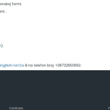
onskoj formi.
ra. .
m
).
anj@bih.net.ba
ili na telefon broj: +38732650662.
Centrala
F