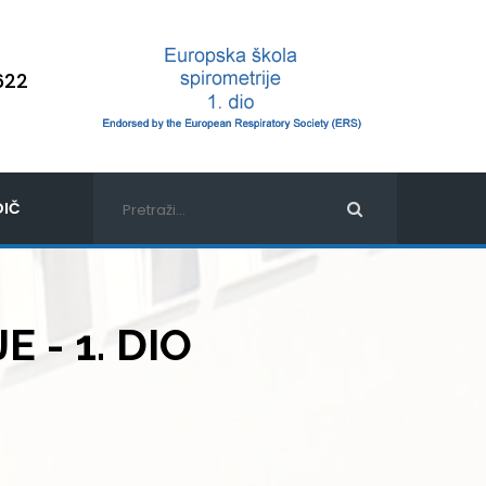
622
IČ
 - 1. DIO