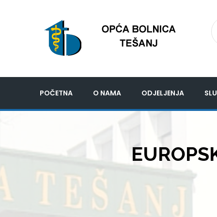
POČETNA
O NAMA
ODJELJENJA
SLU
EUROPSKA