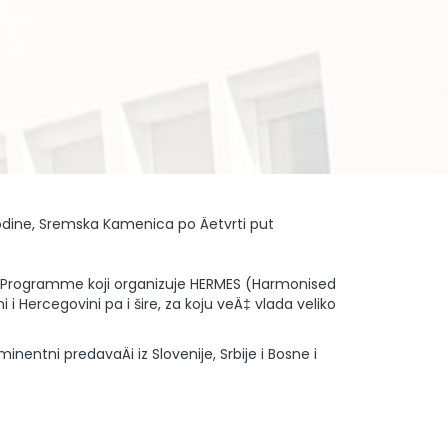
odine, Sremska Kamenica po Äetvrti put
g Programme koji organizuje HERMES (Harmonised
i Hercegovini pa i šire, za koju veÄ‡ vlada veliko
entni predavaÄi iz Slovenije, Srbije i Bosne i