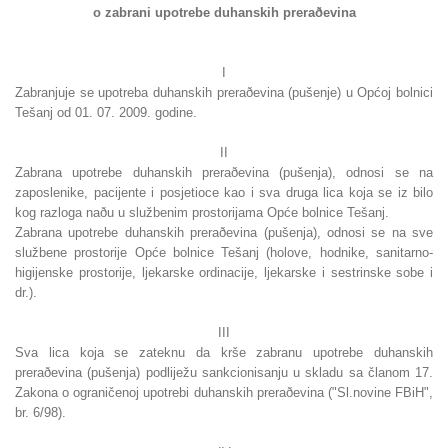
o zabrani upotrebe duhanskih preraðevina
I
Zabranjuje se upotreba duhanskih preraðevina (pušenje) u Općoj bolnici
Tešanj od 01. 07. 2009. godine.
II
Zabrana upotrebe duhanskih preraðevina (pušenja), odnosi se na
zaposlenike, pacijente i posjetioce kao i sva druga lica koja se iz bilo
kog razloga naðu u službenim prostorijama Opće bolnice Tešanj.
Zabrana upotrebe duhanskih preraðevina (pušenja), odnosi se na sve
službene prostorije Opće bolnice Tešanj (holove, hodnike, sanitarno-
higijenske prostorije, ljekarske ordinacije, ljekarske i sestrinske sobe i
dr.).
III
Sva lica koja se zateknu da krše zabranu upotrebe duhanskih
preraðevina (pušenja) podliježu sankcionisanju u skladu sa članom 17.
Zakona o ograničenoj upotrebi duhanskih preraðevina ("Sl.novine FBiH",
br. 6/98).