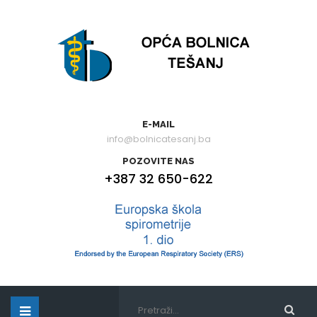
E-MAIL
info@bolnicatesanj.ba
POZOVITE NAS
+387 32 650-622