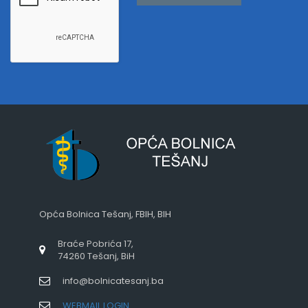
Opća Bolnica Tešanj, FBIH, BIH
Braće Pobrića 17,
74260 Tešanj, BiH
info@bolnicatesanj.ba
WEBMAIL LOGIN