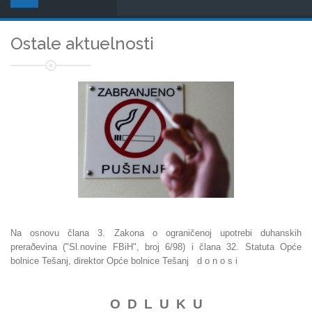
Ostale aktuelnosti
Na osnovu člana 3. Zakona o ograničenoj upotrebi duhanskih
preraðevina ("Sl.novine FBiH", broj 6/98) i člana 32. Statuta Opće
bolnice Tešanj, direktor Opće bolnice Tešanj d o n o s i
O D L U K U