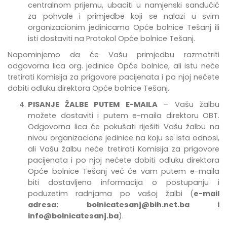
centralnom prijemu, ubaciti u namjenski sandučić
za pohvale i primjedbe
koji se nalazi u svim
organizacionim jedinicama Opće bolnice Tešanj
ili
isti dostaviti na Protokol Opće bolnice Tešanj.
Napominjemo da će Vašu primjedbu razmotriti
odgovorna lica org. jedinice Opće bolnice, ali istu neće
tretirati Komisija za prigovore pacijenata i po njoj nećete
dobiti odluku direktora Opće bolnice Tešanj.
PISANJE ŽALBE PUTEM E-MAILA
– Vašu žalbu
možete dostaviti i putem e-maila direktoru OBT.
Odgovorna lica će pokušati riješiti Vašu žalbu na
nivou organizacione jedinice na koju se ista odnosi,
ali Vašu žalbu neće tretirati Komisija za prigovore
pacijenata i po njoj nećete dobiti odluku direktora
Opće bolnice Tešanj već će vam putem e-maila
biti dostavljena informacija o postupanju i
poduzetim radnjama po vašoj žalbi (
e-mail
adresa:
bolnicatesanj@bih.net.ba
i
info@bolnicatesanj.ba
).