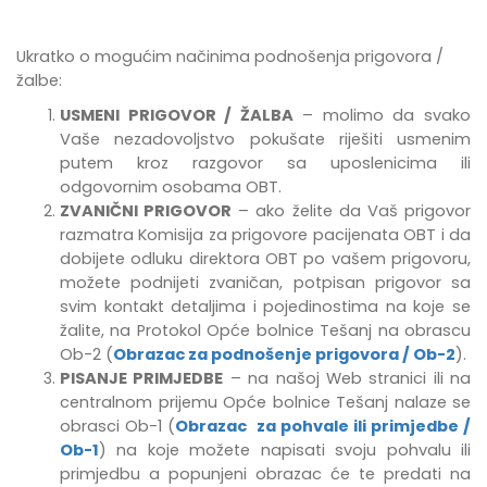
Ukratko o mogućim načinima podnošenja prigovora /
žalbe:
USMENI PRIGOVOR / ŽALBA
– molimo da svako
Vaše nezadovoljstvo pokušate riješiti usmenim
putem kroz razgovor sa uposlenicima ili
odgovornim osobama OBT.
ZVANIČNI PRIGOVOR
– ako želite da Vaš prigovor
razmatra Komisija za prigovore pacijenata OBT i da
dobijete odluku direktora OBT po vašem prigovoru,
možete podnijeti zvaničan, potpisan prigovor sa
svim kontakt detaljima i pojedinostima na koje se
žalite, na Protokol Opće bolnice Tešanj na obrascu
Ob-2 (
Obrazac za podnošenje prigovora / Ob-2
).
PISANJE PRIMJEDBE
–
na našoj Web stranici ili na
centralnom prijemu Opće bolnice Tešanj
nalaze se
obrasci Ob-1 (
Obrazac za pohvale ili primjedbe /
Ob-1
) na koje možete napisati svoju pohvalu ili
primjedbu
a popunjeni obrazac će te predati na