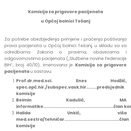
Komisija za prigovore pacijenata
u Općoj bolnici Tešanj
Za potrebe
obezbje
đ
enja
primjene
i
pra
ć
enja
po
š
tivanja
prava
pacijenata
u
Op
ć
oj
bolnici
Te
š
anj
,
u
skladu
sa
sa
odredbama Zakona o pravima, obavezama i
odgovornostima pacijenata
(„Službene novine Federacije
BiH“, broj 40/10),
imenovana
je
Komisija za prigovore
pacijenata
u sastavu:
Prof.dr.med.sci. Enes Hodžić,
spec.opć.hir./subspec.vask.hir.........predsjednik
komisije
Belmin Kadušić, MA
informatike............................................................član
Halida Unkić, viša
med.sestra/tehničar...............................................član
komisije