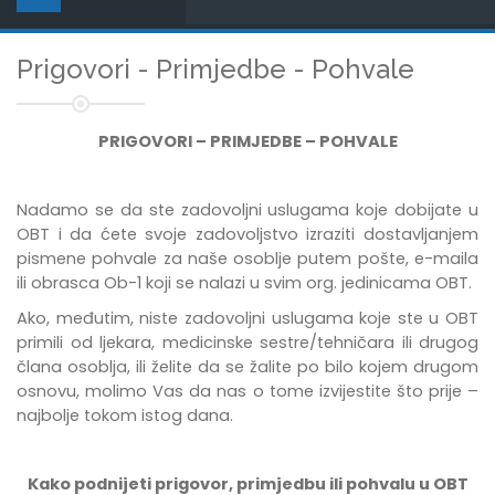
Prigovori - Primjedbe - Pohvale
PRIGOVORI – PRIMJEDBE – POHVALE
Nadamo se da ste zadovoljni uslugama koje dobijate u
OBT i da ćete svoje zadovoljstvo izraziti dostavljanjem
pismene pohvale za naše osoblje putem pošte, e-maila
ili obrasca Ob-1 koji se nalazi u svim org. jedinicama OBT.
Ako, međutim, niste zadovoljni uslugama koje ste u OBT
primili od ljekara, medicinske sestre/tehničara ili drugog
člana osoblja, ili želite da se žalite po bilo kojem drugom
osnovu, molimo Vas da nas o tome izvijestite što prije –
najbolje tokom istog dana.
Kako podnijeti prigovor, primjedbu ili pohvalu u OBT