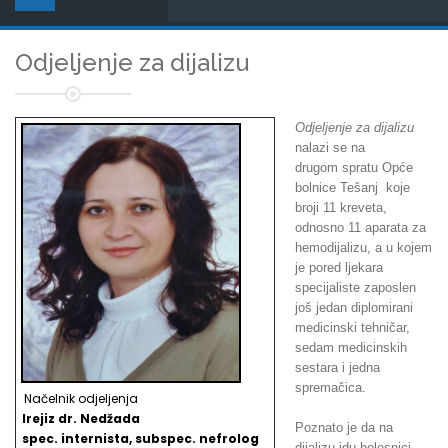
Odjeljenje za dijalizu
Odjeljenje za dijalizu
nalazi se na
drugom spratu Opće
bolnice Tešanj koje
broji 11 kreveta,
odnosno 11 aparata za
hemodijalizu, a u kojem
je pored ljekara
specijaliste zaposlen
još jedan diplomirani
medicinski tehničar,
sedam medicinskih
sestara i jedna
spremačica.
Načelnik odjeljenja
Irejiz dr. Nedžada
Poznato je da na
spec. internista, subspec. nefrolog
dijalizu idu bolesnici