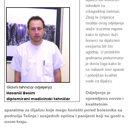
određeni za
višegodišnji tretman.
Zbog te činjenice
osoblje ovog odjeljenja
ulaže izuzetne napore
kako bi njihovi duži
boravci na dijaliznim
sesijama bili što
ugodniji. U proteklim
godinama poduzimano
je dosta toga kako bi
se nabavili novi aparati
i poboljšao kvalitet
vode za dijalizu.
Glavni tehničar odjeljenja
Odjeljenje je
Hasanić Besim
opremljeno novim i
d
iplomirani medicinski tehničar
kvalitetnim
aparatima za dijalizu koje mogu koristiti pored bolesnika sa
podrućja Tešnja i susjednih općina i pacijenti koji su gosti u
ovom kraju.