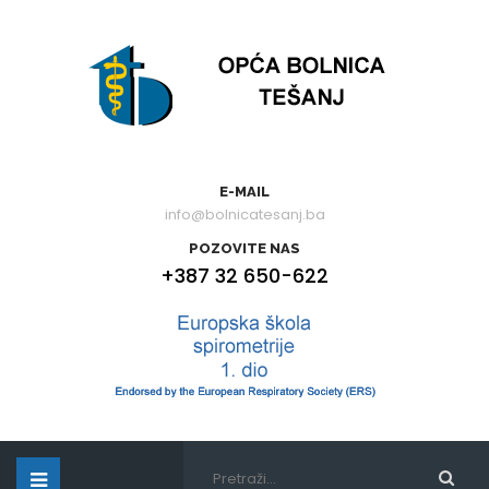
E-MAIL
info@bolnicatesanj.ba
POZOVITE NAS
+387 32 650-622