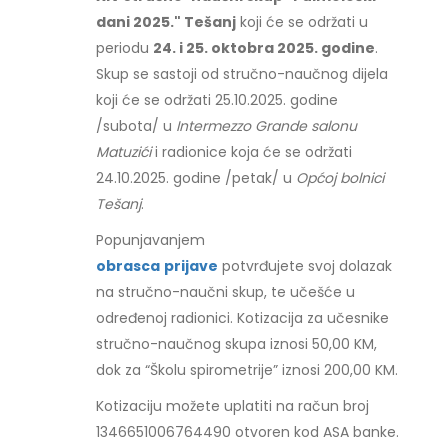
dani 2025." Tešanj
koji će se održati u
periodu
24. i 25. oktobra 2025. godine
.
Skup se sastoji od stručno-naučnog dijela
koji će se održati 25.10.2025. godine
/subota/ u
Intermezzo Grande salonu
Matuzići
i radionice koja će se održati
24.10.2025. godine /petak/ u
Općoj bolnici
Tešanj
.
Popunjavanjem
obrasca
prijave
potvrđujete svoj dolazak
na stručno-naučni skup, te učešće u
određenoj radionici. Kotizacija za učesnike
stručno-naučnog skupa iznosi 50,00 KM,
dok za “Školu spirometrije” iznosi 200,00 KM.
Kotizaciju možete uplatiti na račun broj
1346651006764490 otvoren kod ASA banke.