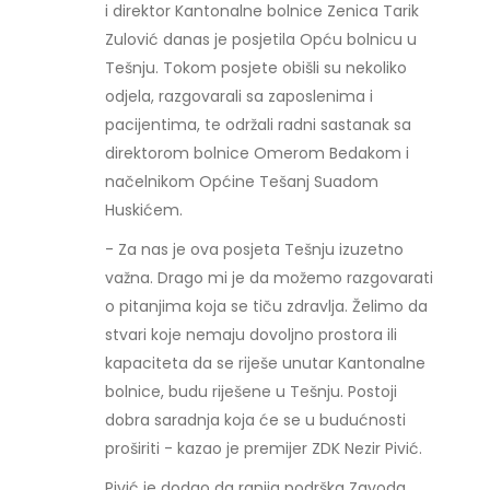
i direktor Kantonalne bolnice Zenica Tarik
Zulović danas je posjetila Opću bolnicu u
Tešnju. Tokom posjete obišli su nekoliko
odjela, razgovarali sa zaposlenima i
pacijentima, te održali radni sastanak sa
direktorom bolnice Omerom Bedakom i
načelnikom Općine Tešanj Suadom
Huskićem.
- Za nas je ova posjeta Tešnju izuzetno
važna. Drago mi je da možemo razgovarati
o pitanjima koja se tiču zdravlja. Želimo da
stvari koje nemaju dovoljno prostora ili
kapaciteta da se riješe unutar Kantonalne
bolnice, budu riješene u Tešnju. Postoji
dobra saradnja koja će se u budućnosti
proširiti - kazao je premijer ZDK Nezir Pivić.
Pivić je dodao da ranija podrška Zavoda