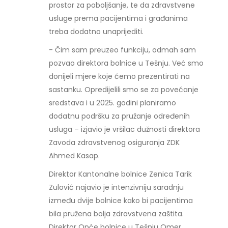
prostor za poboljšanje, te da zdravstvene
usluge prema pacijentima i građanima
treba dodatno unaprijediti.
- Čim sam preuzeo funkciju, odmah sam
pozvao direktora bolnice u Tešnju. Već smo
donijeli mjere koje ćemo prezentirati na
sastanku. Opredijelili smo se za povećanje
sredstava i u 2025. godini planiramo
dodatnu podršku za pružanje određenih
usluga – izjavio je vršilac dužnosti direktora
Zavoda zdravstvenog osiguranja ZDK
Ahmed Kasap.
Direktor Kantonalne bolnice Zenica Tarik
Zulović najavio je intenzivniju saradnju
između dvije bolnice kako bi pacijentima
bila pružena bolja zdravstvena zaštita.
Direktor Opće bolnice u Tešnju Omer