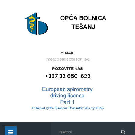
E-MAIL
info@bolnicatesanj.ba
POZOVITE NAS
+387 32 650-622