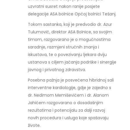
uzvratni susret nakon ranije posjete
delegacije ASA bolnice Općoj bolnici Tešanj.
Tokom sastanka, koji je predvodio dr. Azur
Tulumović, direktor ASA Bolnice, sa svojim
timom, razgovarano je o mogućnostima
saradnje, razmjeni stručnih znanja i
iskustava, te o povezivanju ljekara dviju
ustanova s ciljem jačanja podrške i sinergije
javnog i privatnog zdravstva.
Posebna pažnja je posvećena hibridnoj sali
interventne kardiologije, gdje je zajedno s
dr. Nedimom Memiševićem i dr. Alanom
Jahićem razgovarano o dosadašnjim
rezultatima i potencijalu za dalji razvoj
novih procedura i usluga koje spašavaju
živote.