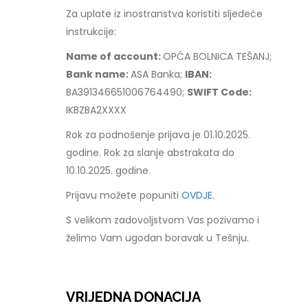
Za uplate iz inostranstva koristiti sljedeće
instrukcije:
Name of account:
OPĆA BOLNICA TEŠANJ;
Bank name:
ASA Banka;
IBAN:
BA391346651006764490;
SWIFT Code:
IKBZBA2XXXX
Rok za podnošenje prijava je 01.10.2025.
godine. Rok za slanje abstrakata do
10.10.2025. godine.
Prijavu možete popuniti
OVDJE.
S velikom zadovoljstvom Vas pozivamo i
želimo Vam ugodan boravak u Tešnju.
VRIJEDNA DONACIJA