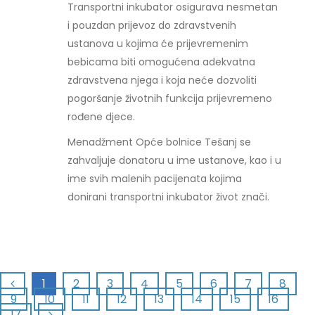
Transportni inkubator osigurava nesmetan
i pouzdan prijevoz do zdravstvenih
ustanova u kojima će prijevremenim
bebicama biti omogućena adekvatna
zdravstvena njega i koja neće dozvoliti
pogoršanje životnih funkcija prijevremeno
rođene djece.
Menadžment Opće bolnice Tešanj se
zahvaljuje donatoru u ime ustanove, kao i u
ime svih malenih pacijenata kojima
donirani transportni inkubator život znači.
1
2
3
4
5
6
7
8
9
10
11
12
13
14
15
16
17