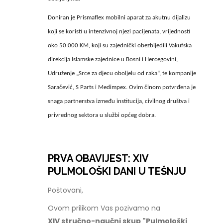
Doniran je Prismaflex mobilni aparat za akutnu dijalizu
koji se koristi u intenzivnoj njezi pacijenata, vrijednosti
oko 50.000 KM, koji su zajednički obezbijedili Vakufska
direkcija Islamske zajednice u Bosni i Hercegovini,
Udruženje „Srce za djecu oboljelu od raka“, te kompanije
Saračević, S Parts i Medimpex. Ovim činom potvrđena je
snaga partnerstva između institucija, civilnog društva i
privrednog sektora u službi općeg dobra.
PRVA OBAVIJEST: XIV
PULMOLOŠKI DANI U TEŠNJU
Poštovani,
Ovom prilikom Vas pozivamo na
XIV stručno-naučni skup "Pulmološki