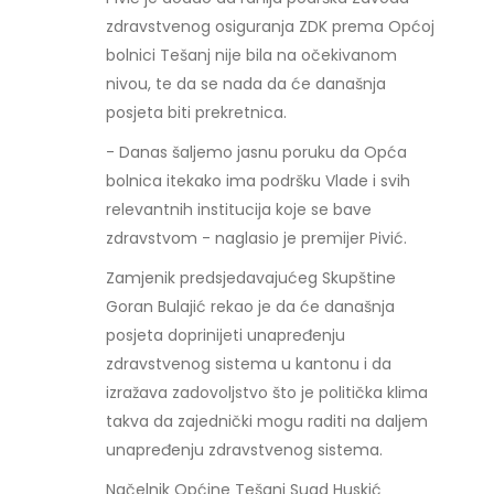
zdravstvenog osiguranja ZDK prema Općoj
bolnici Tešanj nije bila na očekivanom
nivou, te da se nada da će današnja
posjeta biti prekretnica.
- Danas šaljemo jasnu poruku da Opća
bolnica itekako ima podršku Vlade i svih
relevantnih institucija koje se bave
zdravstvom - naglasio je premijer Pivić.
Zamjenik predsjedavajućeg Skupštine
Goran Bulajić rekao je da će današnja
posjeta doprinijeti unapređenju
zdravstvenog sistema u kantonu i da
izražava zadovoljstvo što je politička klima
takva da zajednički mogu raditi na daljem
unapređenju zdravstvenog sistema.
Načelnik Općine Tešanj Suad Huskić