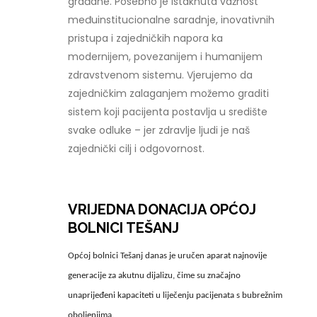
građane. Posebno je istaknuta važnost
međuinstitucionalne saradnje, inovativnih
pristupa i zajedničkih napora ka
modernijem, povezanijem i humanijem
zdravstvenom sistemu. Vjerujemo da
zajedničkim zalaganjem možemo graditi
sistem koji pacijenta postavlja u središte
svake odluke – jer zdravlje ljudi je naš
zajednički cilj i odgovornost.
VRIJEDNA DONACIJA OPĆOJ
BOLNICI TEŠANJ
Općoj bolnici Tešanj danas je uručen aparat najnovije
generacije za akutnu dijalizu, čime su značajno
unaprijeđeni kapaciteti u liječenju pacijenata s bubrežnim
oboljenjima.