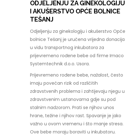
ODJELJENJU ZA GINEKOLOGIJU
I AKUŠERSTVO OPĆE BOLNICE
TEŠANJ
Odjeljenju za ginekologiju i akušerstvo Opće
bolnice Tešanj je uručena vrijedna donacija
u vidu transportnog inkubatora za
prijevremeno rođene bebe od firme Imaco
Systemtechnik d.o.o. Usora.
Prijevremeno rođene bebe, nažalost, često
imaju povećan rizik od različitih
zdravstvenih problema i zahtijevaju njegu u
zdravstvenim ustanovama gdje su pod
stalnim nadzorom. Prati se njihov unos
hrane, težine i njihov rast. Spavanje je jako
važno u ovom vremenu i što manje stresa.
Ove bebe moraju boraviti u inkubatoru.