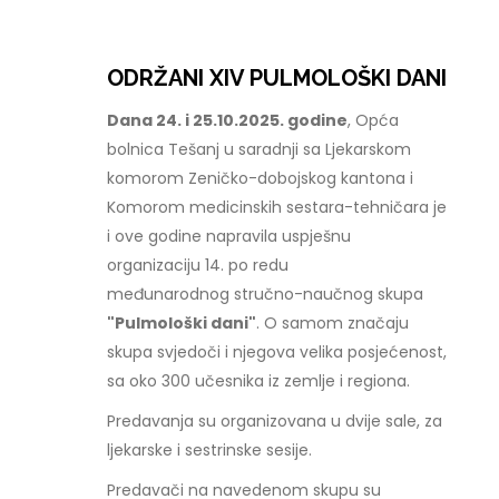
ODRŽANI XIV PULMOLOŠKI DANI
Dana 24. i 25.10.2025. godine
, Opća
bolnica Tešanj u saradnji sa Ljekarskom
komorom Zeničko-dobojskog kantona i
Komorom medicinskih sestara-tehničara je
i ove godine napravila uspješnu
organizaciju 14. po redu
međunarodnog stručno-naučnog skupa
"Pulmološki dani"
. O samom značaju
skupa svjedoči i njegova velika posjećenost,
sa oko 300 učesnika iz zemlje i regiona.
Predavanja su organizovana u dvije sale, za
ljekarske i sestrinske sesije.
Predavači na navedenom skupu su