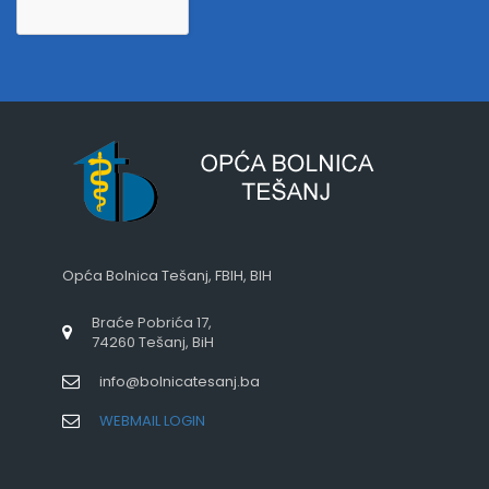
Opća Bolnica Tešanj, FBIH, BIH
Braće Pobrića 17,
74260 Tešanj, BiH
info@bolnicatesanj.ba
WEBMAIL LOGIN