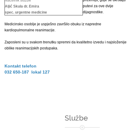
prizemlju, gdje se ukrštaju
Načelnik službe
putevi za ove dvije
Aljić Skula dr. Emira
dijagnostike.
spec. urgentne medicine
Medicinsko osoblje je uspješno završilo obuku iz napredne
kardiopulmonalne reanimacije.
Zaposleni su u svakom trenutku spremni da kvalitetno izvedu i najsloženije
oblike reanimacijskih postupaka.
Kontakt telefon
032 650-187 lokal 127
Službe