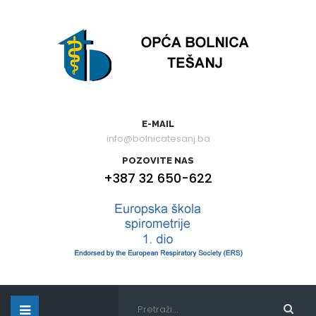
E-MAIL
info@bolnicatesanj.ba
POZOVITE NAS
+387 32 650-622