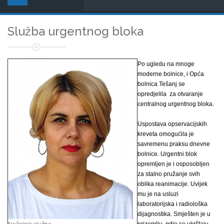
Služba urgentnog bloka
Po ugledu na mnoge
moderne bolnice, i Opća
bolnica Tešanj se
opredjelila za otvaranje
centralnog urgentnog bloka.
Uspostava opservacijskih
kreveta omogućila je
savremenu praksu dnevne
bolnice. Urgentni blok
opremljen je i osposobljen
za stalno pružanje svih
oblika reanimacije. Uvijek
mu je na usluzi
laboratorijska i radiološka
dijagnostika. Smješten je u