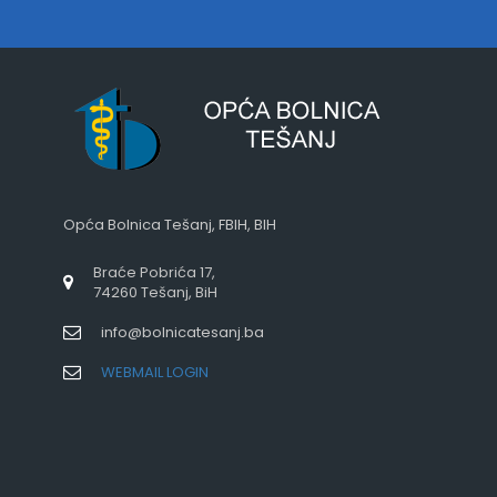
Opća Bolnica Tešanj, FBIH, BIH
Braće Pobrića 17,
74260 Tešanj, BiH
info@bolnicatesanj.ba
WEBMAIL LOGIN