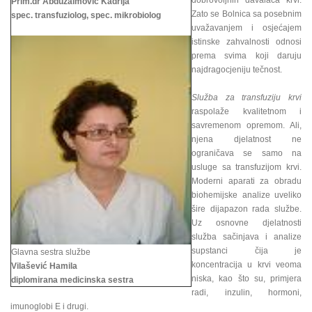
dobrovoljnih davalaca krvi.
Prim.dr Abduzaimović Kadrija
Zato se Bolnica sa posebnim
spec. transfuziolog, spec. mikrobiolog
uvažavanjem i osjećajem
istinske zahvalnosti odnosi
prema svima koji daruju
najdragocjeniju tečnost.
Služba za transfuziju krvi
raspolaže kvalitetnom i
savremenom opremom. Ali,
njena djelatnost ne
ograničava se samo na
usluge sa transfuzijom krvi.
Moderni aparati za obradu
biohemijske analize uveliko
šire dijapazon rada službe.
Uz osnovne djelatnosti
služba sačinjava i analize
supstanci čija je
Glavna sestra službe
koncentracija u krvi veoma
Vilašević Hamila
niska, kao što su, primjera
diplomirana medicinska sestra
radi, inzulin, hormoni,
imunoglobi E i drugi.