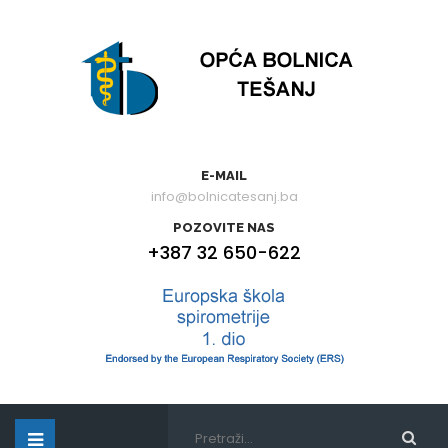
E-MAIL
info@bolnicatesanj.ba
POZOVITE NAS
+387 32 650-622