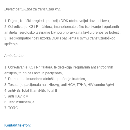
Djelatnost Službe za transfuziju krvi:
1. Prijem, klinički pregled i punkcija DDK (dobrovoljni davaoci krvi),
2. Određivanje KG i Rh faktora, imunohematološko ispitivanje iregularnih
antitjela i serološko testiranje krvnog pripravka na krvlju prenosive bolesti,
3. Test kompatibilnosti uzorka DDK i pacijenta u svrhu transfuziološkog
liječenja.
Ambulantno:
1. Određivanje KG i Rh faktora, te detekcija iregularnih antieritrocitnih
antitjela, trudnica i ostalih pacijenata,
2. Prenatalno imunohematološko praćenje trudnica,
3. Testiranje pacijenata na : HbsAg, anti HCV, TPHA, HIV combo Ag/At
4. antiHBs Total II, antiHBc Total II
5. anti HAV IgM
6. Test Insulinemije
7. TORC
Kontakt telefon: