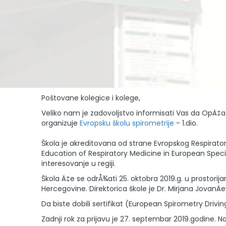
Poštovane kolegice i kolege,
Veliko nam je zadovoljstvo informisati Vas da OpÄ‡a
organizuje
Evropsku školu spirometrije
- 1.dio.
Škola je akreditovana od strane Evropskog Respira
Education of Respiratory Medicine in European Specialt
interesovanje u regiji.
Škola Ä‡e se odrÅ¾ati 25. oktobra 2019.g. u prostorij
Hercegovine. Direktorica škole je Dr. Mirjana JovanÄ
Da biste dobili sertifikat (European Spirometry Drivin
Zadnji rok za prijavu je 27. septembar 2019.godine. 