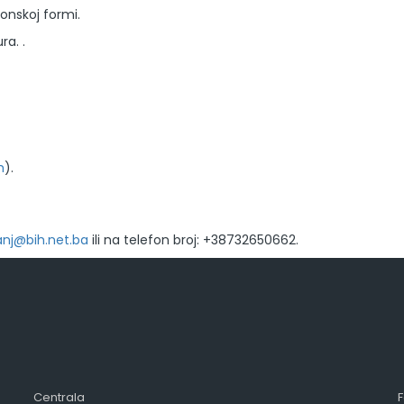
onskoj formi.
ra. .
m
).
anj@bih.net.ba
ili na telefon broj: +38732650662.
Centrala
F