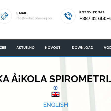
POZOVITE NAS
E-MAIL
+387 32 650-
info@bolnicatesanj.ba
ŽBE
AKTUELNO
NOVOSTI
DOWNLOAD
VOD
 Å¡KOLA SPIROMETRIJE
ENGLISH