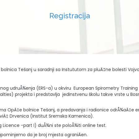
Registracija
 bolnica Tešanj u saradnji sa Instututom za pluÄ‡ne bolesti Vojv
tornog udruÅ¾enja (ERS-a) u okviru European Spirometry Trainin
ies) projekta i predstavlja jedinstvenu školu takve vrste u Bosni 
ama OpÄ‡e bolnice Tešanj, a predavanja i radionice odrÅ¾aÄ‡e emin
eviÄ‡ Drvenica (Institut Sremska Kamenica).
g Licence -part I) duÅ¾ni ste poloÅ¾iti online test.
Napominjemo da je broj mjesta ograniÄen.