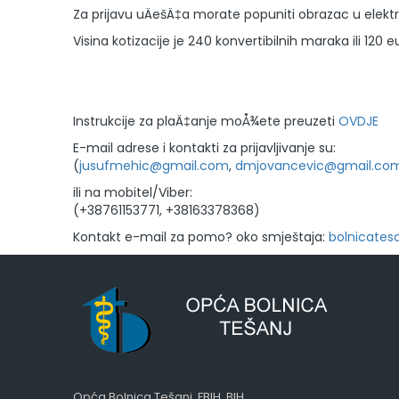
Za prijavu uÄešÄ‡a morate popuniti obrazac u elektr
Visina kotizacije je 240 konvertibilnih maraka ili 120 eu
Instrukcije za plaÄ‡anje moÅ¾ete preuzeti
OVDJE
E-mail adrese i kontakti za prijavljivanje su:
(
jusufmehic@gmail.com
,
dmjovancevic@gmail.co
ili na mobitel/Viber:
(+38761153771, +38163378368)
Kontakt e-mail za pomo? oko smještaja:
bolnicates
Opća Bolnica Tešanj, FBIH, BIH