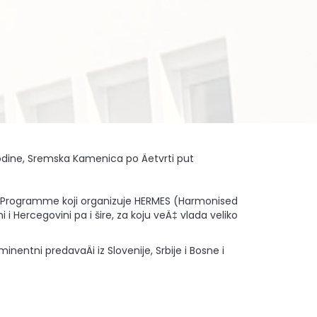
odine, Sremska Kamenica po Äetvrti put
g Programme koji organizuje HERMES (Harmonised
i Hercegovini pa i šire, za koju veÄ‡ vlada veliko
entni predavaÄi iz Slovenije, Srbije i Bosne i