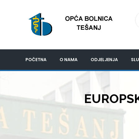
POČETNA
O NAMA
ODJELJENJA
SLU
EUROPSKA