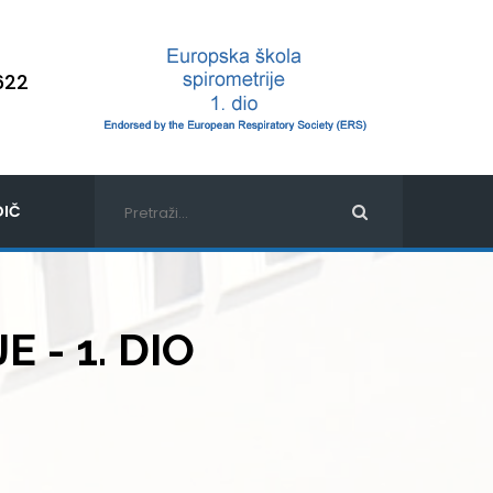
622
IČ
 - 1. DIO