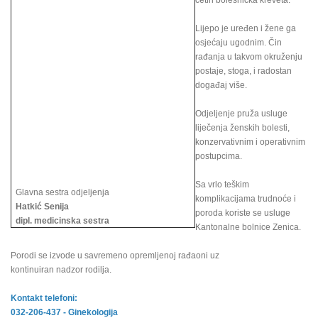
četiri bolesnička kreveta.
Lijepo je uređen i žene ga
osjećaju ugodnim. Čin
rađanja u takvom okruženju
postaje, stoga, i radostan
događaj više.
Odjeljenje pruža usluge
liječenja ženskih bolesti,
konzervativnim i operativnim
postupcima.
Sa vrlo teškim
Glavna sestra odjeljenja
komplikacijama trudnoće i
Hatkić Senija
poroda koriste se usluge
dipl. medicinska sestra
Kantonalne bolnice Zenica.
Porodi se izvode u savremeno opremljenoj rađaoni uz
kontinuiran nadzor rodilja.
Kontakt telefoni:
032-206-437 - Ginekologija