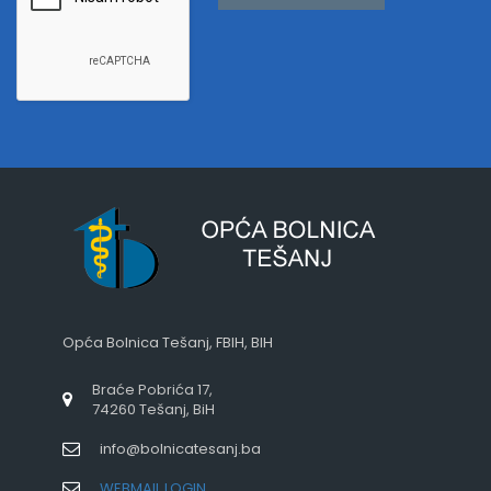
Opća Bolnica Tešanj, FBIH, BIH
Braće Pobrića 17,
74260 Tešanj, BiH
info@bolnicatesanj.ba
WEBMAIL LOGIN