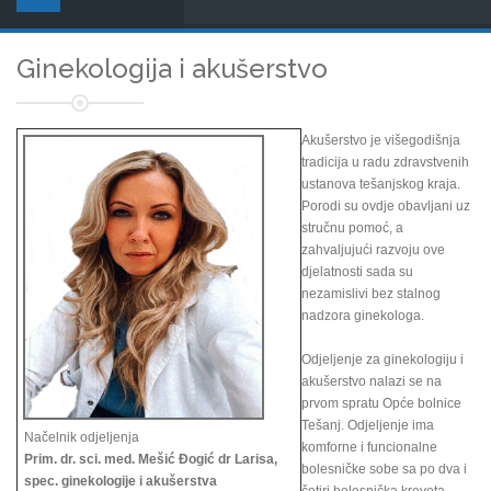
Ginekologija i akušerstvo
Akušerstvo je višegodišnja
tradicija u radu zdravstvenih
ustanova tešanjskog kraja.
Porodi su ovdje obavljani uz
stručnu pomoć, a
zahvaljujući razvoju ove
djelatnosti sada su
nezamislivi bez stalnog
nadzora ginekologa.
Odjeljenje za ginekologiju i
akušerstvo nalazi se na
prvom spratu Opće bolnice
Tešanj. Odjeljenje ima
Načelnik odjeljenja
komforne i funcionalne
Prim. dr. sci. med. Mešić Đogić dr Larisa,
bolesničke sobe sa po dva i
spec. ginekologije i akušerstva