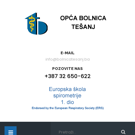
E-MAIL
info@bolnicatesanj.ba
POZOVITE NAS
+387 32 650-622